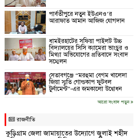
পার্বতীপুরে নতুন ইউএনও’র
আরাফাত আমান আজিজ যোগদান
ধামইরহাটের সফিয়া পাইলট উচ্চ
বিদ্যালয়ের সিসি ক্যামেরা ভাংচুর ও
মিথ্যা অভিযোগের প্রতিবাদে সংবাদ
সম্মেলন
সেতাবগঞ্জে “মরহুমা বেগম খালেদা
জিয়া স্মৃতি গোল্ডকাপ ফুটবল
টুর্নামেন্ট”-এর জমকালো উদ্বোধন
আরো সংবাদ পড়ুন
রাজনীতি
কুড়িগ্রাম জেলা জামায়াতের উদ্যোগে জুলাই শহীদ