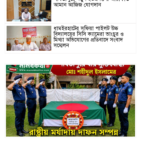
আমান আজিজ যোগদান
ধামইরহাটের সফিয়া পাইলট উচ্চ
বিদ্যালয়ের সিসি ক্যামেরা ভাংচুর ও
মিথ্যা অভিযোগের প্রতিবাদে সংবাদ
সম্মেলন
সেতাবগঞ্জে “মরহুমা বেগম খালেদা
জিয়া স্মৃতি গোল্ডকাপ ফুটবল টুর্নামেন্ট”-
এর জমকালো উদ্বোধন
কুড়িগ্রাম সদর সাব-রেজিস্ট্রার অফিসে
সন্ত্রাসী হামলায় রক্তাক্ত জখম নকল নবিশ
মমিন
গণভোটের জনরায় ও জুলাই সনদ
বাস্তবায়নের দাবিতে কুড়িগ্রাম জেলা
জামায়াতের উদ্যোগে সুবিশাল বিক্ষোভ
মিছিল অনুষ্ঠিত