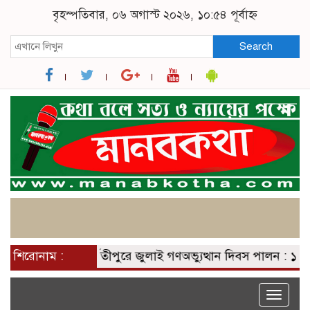
বৃহস্পতিবার, ০৬ অগাস্ট ২০২৬, ১০:৫৪ পূর্বাহ্ন
Search
শিরোনাম :
পার্বতীপুরে জুলাই গণঅভ্যুত্থান দিবস পালন : ১১ দলীয় ঐক্
Toggle