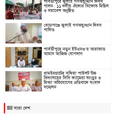
পার্বতীপুরে জুলাই গণঅভ্যুত্থান দিবস
পালন : ১১ দলীয় ঐক্যের বিক্ষোভ মিছিল
ও সমাবেশ অনুষ্ঠিত
বোচাগঞ্জে জুলাই গণঅভ্যুত্থান দিবস
পালিত
পার্বতীপুরে নতুন ইউএনও’র আরাফাত
আমান আজিজ যোগদান
ধামইরহাটের সফিয়া পাইলট উচ্চ
বিদ্যালয়ের সিসি ক্যামেরা ভাংচুর ও
মিথ্যা অভিযোগের প্রতিবাদে সংবাদ
সম্মেলন
সেতাবগঞ্জে “মরহুমা বেগম খালেদা
জিয়া স্মৃতি গোল্ডকাপ ফুটবল টুর্নামেন্ট”-
এর জমকালো উদ্বোধন
সারা দেশ