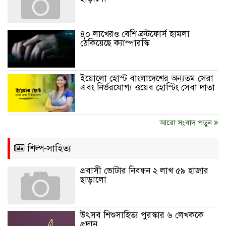
৪০ লাখেরও বেশি ব্রুটফোর্স হামলা
ঠেকিয়েছে ক্যাস্পারস্কি
ইয়োলো হোস্ট বাংলাদেশের অন্যতম সেরা
এবং নির্ভরযোগ্য ওয়েব হোস্টিং সেবা দাতা
আরো সংবাদ পড়ুন
শিল্প-সাহিত্য
প্রবাসী ভোটার নিবন্ধন ২ লাখ ৫৯ হাজার
ছাড়ালো
উৎসব শিশুসাহিত্য পুরস্কার ৬ লেখককে
প্রদান