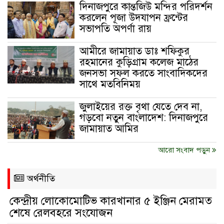
দিনাজপুরে কান্তজিউ মন্দির পরিদর্শন
করলেন পূজা উদযাপন ফ্রন্টের
সভাপতি অপর্ণা রায়
আমীরে জামায়াত ডাঃ শফিকুর
রহমানের কুড়িগ্রাম কলেজ মাঠের
জনসভা সফল করতে সাংবাদিকদের
সাথে মতবিনিময়
জুলাইয়ের রক্ত বৃথা যেতে দেব না,
গড়বো নতুন বাংলাদেশ: দিনাজপুরে
জামায়াত আমির
আরো সংবাদ পড়ুন
অর্থনীতি
কেন্দ্রীয় লোকোমোটিভ কারখানার ৫ ইঞ্জিন মেরামত
শেষে রেলবহরে সংযোজন