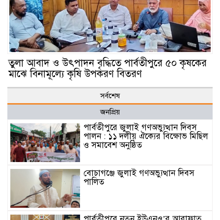
তুলা আবাদ ও উৎপাদন বৃদ্ধিতে পার্বতীপুরে ৫০ কৃষকের
মাঝে বিনামূল্যে কৃষি উপকরণ বিতরণ
সর্বশেষ
জনপ্রিয়
পার্বতীপুরে জুলাই গণঅভ্যুত্থান দিবস
পালন : ১১ দলীয় ঐক্যের বিক্ষোভ মিছিল
ও সমাবেশ অনুষ্ঠিত
বোচাগঞ্জে জুলাই গণঅভ্যুত্থান দিবস
পালিত
পার্বতীপুরে নতুন ইউএনও’র আরাফাত