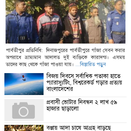
পার্বতীপুর প্রতিনিধি: দিনাজপুরের পার্বতীপুরে গাঁজা সেবন করার
অপরাধে ভ্রাম্যমান আদালত দুই ব্যক্তিকে কারাদন্ড। এসময়
তাদের কাছ থেকে গাঁজা পাওয়া যায়।
...বিস্তারিত পড়ুন
বিজয় দিবসে সর্বাধিক পতাকা হাতে
প্যারাস্যুটিং, বিশ্বরেকর্ড গড়ার প্রত্যয়
বাংলাদেশের
প্রবাসী ভোটার নিবন্ধন ২ লাখ ৫৯
হাজার ছাড়ালো
বস্তায় আদা চাষে আগ্রহ বাড়ছে