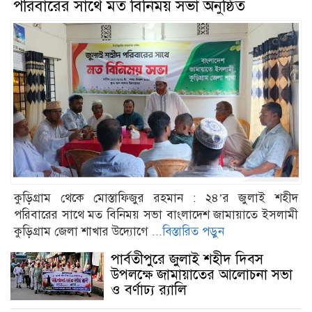
পরিবারের সাথে মত বিনিময় সভা অনুষ্ঠিত
কুড়িগ্রাম থেকে মোস্তাফিজুর রহমান : ২৪’র জুলাই শহীদ
পরিবারের সাথে মত বিনিময় সভা বাংলাদেশ জামায়াতে ইসলামী
কুড়িগ্রাম জেলা শাখার উদ্যোগে
...বিস্তারিত পড়ুন
পার্বতীপুরে জুলাই শহীদ দিবস
উপলক্ষে জামায়াতের আলোচনা সভা
ও বর্ণাঢ্য র‍্যালি