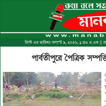
প্রিন্ট এর তারিখঃ অগাস্ট ৯, ২০২৬, ১:৩৬ এ.এম || 
পার্বতীপুরে পৈত্রিক সম্প