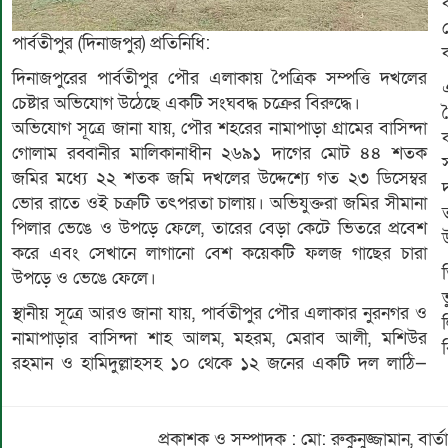
পার্বতীপুর (দিনাজপুর) প্রতিনিধি:
দিনাজপুরের পার্বতীপুর পৌর এলাকায় পৈত্রিক সম্পত্তি দখলের
চেষ্টার অভিযোগ উঠেছে একটি সংঘবদ্ধ চক্রের বিরুদ্ধে।
অভিযোগ সূত্রে জানা যায়, পৌর শহরের নামাপাড়া গ্রামের বাসিন্দা
গোলাম রব্বানীর মালিকানাধীন ২৬৯১ দাগের মোট ৪৪ শতক
জমির মধ্যে ২২ শতক জমি দখলের উদ্দেশ্যে গত ২৩ ডিসেম্বর
ভোর রাতে ওই চক্রটি তৎপরতা চালায়। অভিযুক্তরা জমির সীমানা
পিলার ভেঙে ও উপড়ে ফেলে, তারের বেড়া কেটে ভিতরে প্রবেশ
করে এবং সেখানে লাগানো বেশ কয়েকটি ফলজ গাছের চারা
উপড়ে ও ভেঙে ফেলে।
স্থানীয় সূত্রে আরও জানা যায়, পার্বতীপুর পৌর এলাকার নুরনগর ও
নামাপাড়ার বাসিন্দা শাহ আলম, মহরম, মেরাব আলী, মশিউর
ব
রহমান ও হামিদুল্লাহসহ ১০ থেকে ১২ জনের একটি দল লাঠি—
প্রকাশক ও সম্পাদক : মো: রুকুনুজ্জামান, 