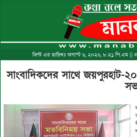
প্রিন্ট এর তারিখঃ অগাস্ট ৬, ২০২৬, ৮:২১ পি.এম || 
সাংবাদিকদের সাথে জয়পুরহাট-২
সভ