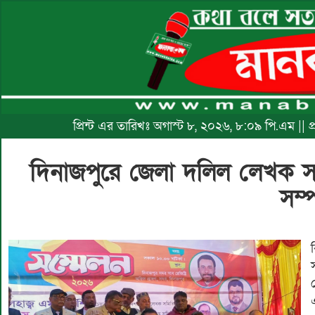
প্রিন্ট এর তারিখঃ অগাস্ট ৮, ২০২৬, ৮:০৯ পি.এম || 
​দিনাজপুরে জেলা দলিল লেখক 
সম্প