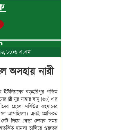
২০২৬, ৮:০৬ এ.এম
লে অসহায় নারী
পুর ইউনিয়নের বড়হরিপুর পশ্চিম
র স্ত্রী নুর নাহার বানু (৬০) এর
ীনের ছেলে মশিউর রহমানের
 চলে আসছিলো। এরই প্রেক্ষিতে
ে নেট দিয়ে বেড়া দেয়ার সময়
র্কিত হামলা চালিয়ে গুরুতর