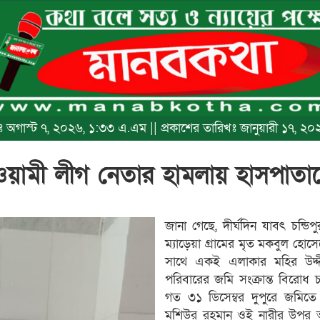
িখঃ অগাস্ট ৭, ২০২৬, ১:৩৩ এ.এম || প্রকাশের তারিখঃ জানুয়ারী ১৭, 
আওয়ামী লীগ নেতার হামলায় হাসপাতা
জানা গেছে, দীর্ঘদিন যাবৎ চন্ডি
ম্যাড়েয়া গ্রামের মৃত মকবুল হোসেনে
সাথে একই এলাকার মহির উদ্দ
পরিবারের জমি সংক্রান্ত বিরোধ
গত ৩১ ডিসেম্বর দুপুরে জমিত
মশিউর রহমান ওই নারীর উপর অত