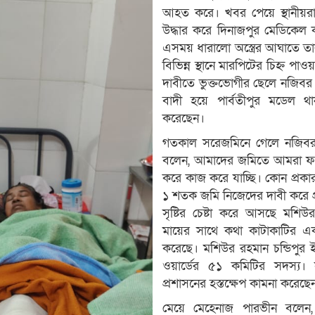
আহত করে। খবর পেয়ে স্থানীয়র
উদ্ধার করে দিনাজপুর মেডিকেল 
এসময় ধারালো অস্ত্রের আঘাতে ত
বিভিন্ন স্থানে মারপিটের চিহ্ন পা
দাবীতে ভুক্তভোগীর ছেলে নজিবর
বাদী হয়ে পার্বতীপুর মডেল 
করেছেন।
গতকাল সরেজমিনে গেলে নজিবর
বলেন, আমাদের জমিতে আমরা ফস
করে কাজ করে যাচ্ছি। কোন প্রকা
১ শতক জমি নিজেদের দাবী করে প্
সৃষ্টির চেষ্টা করে আসছে মশি
মায়ের সাথে কথা কাটাকাটির এ
করেছে। মশিউর রহমান চন্ডিপুর
ওয়ার্ডের ৫১ কমিটির সদস্য। সুষ
প্রশাসনের হস্তক্ষেপ কামনা করেছে
মেয়ে মেহেনাজ পারভীন বলেন,