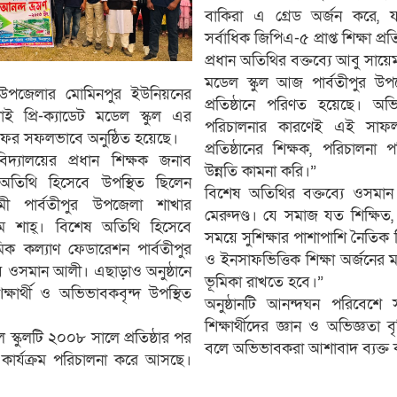
বাকিরা এ গ্রেড অর্জন করে, য
সর্বাধিক জিপিএ-৫ প্রাপ্ত শিক্ষা প্র
প্রধান অতিথির বক্তব্যে আবু সায়ে
মডেল স্কুল আজ পার্বতীপুর উপ
র উপজেলার মোমিনপুর ইউনিয়নের
প্রতিষ্ঠানে পরিণত হয়েছে। অভি
 যশাই প্রি-ক্যাডেট মডেল স্কুল এর
পরিচালনার কারণেই এই সাফল
সফর সফলভাবে অনুষ্ঠিত হয়েছে।
প্রতিষ্ঠানের শিক্ষক, পরিচালনা পর
িদ্যালয়ের প্রধান শিক্ষক জনাব
উন্নতি কামনা করি।”
 অতিথি হিসেবে উপস্থিত ছিলেন
বিশেষ অতিথির বক্তব্যে ওসমান
মী পার্বতীপুর উপজেলা শাখার
মেরুদণ্ড। যে সমাজ যত শিক্ষিত
েম শাহ্। বিশেষ অতিথি হিসেবে
সময়ে সুশিক্ষার পাশাপাশি নৈতিক শি
মিক কল্যাণ ফেডারেশন পার্বতীপুর
ও ইনসাফভিত্তিক শিক্ষা অর্জনের ম
ওসমান আলী। এছাড়াও অনুষ্ঠানে
ভূমিকা রাখতে হবে।”
শিক্ষার্থী ও অভিভাবকবৃন্দ উপস্থিত
অনুষ্ঠানটি আনন্দঘন পরিবেশে 
শিক্ষার্থীদের জ্ঞান ও অভিজ্ঞতা বৃ
েল স্কুলটি ২০০৮ সালে প্রতিষ্ঠার পর
বলে অভিভাবকরা আশাবাদ ব্যক্ত 
 কার্যক্রম পরিচালনা করে আসছে।