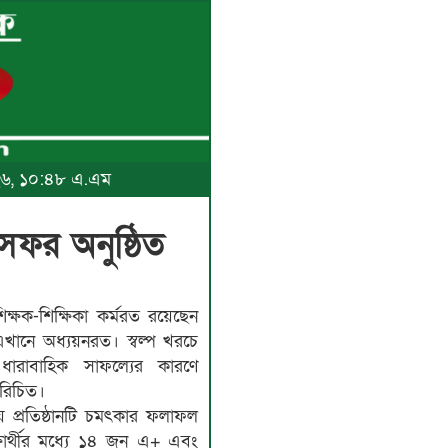
২০২৬, ১০:৪৮ এ.এম
া সফর অনুষ্ঠিত
িক্ষক-শিক্ষিকা কর্মরত রয়েছেন
 এখানে অধ্যয়নরত। স্বল্প খরচে
 ধারাবাহিক সাফল্যের কারণে
পরিচিত।
 প্রতিষ্ঠানটি চমৎকার ফলাফল
ার্থীর মধ্যে ১৪ জন এ+ এবং