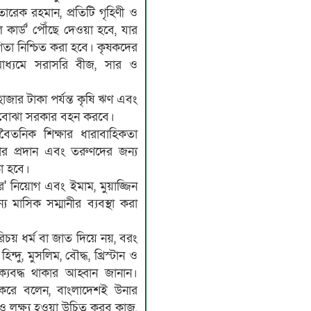
রেক রহমান, প্রতিটি গৃহিণী ও
ি কার্ড' পৌঁছে দেওয়া হবে, যার
গিতা নিশ্চিত করা হবে। কৃষকদের
 মাধ্যমে সরাসরি বীজ, সার ও
০ হাজার টাকা পর্যন্ত কৃষি ঋণ এবং
র বোঝা সরকার বহন করবে।
অবৈতনিক শিক্ষার ধারাবাহিকতা
ার প্রদান এবং তরুণদের জন্য
া হবে।
রার' নিয়োগ এবং ইমাম, মুয়াজ্জিন
্য মাসিক সম্মানীর ব্যবস্থা করা
িচয় ধর্ম বা জাত দিয়ে নয়, বরং
্দু, মুসলিম, বৌদ্ধ, খ্রিস্টান ও
্যবদ্ধ থাকার আহ্বান জানান।
ণ করে বলেন, বাংলাদেশই উনার
ও লক্ষ্য হওয়া উচিত করব কাজ,