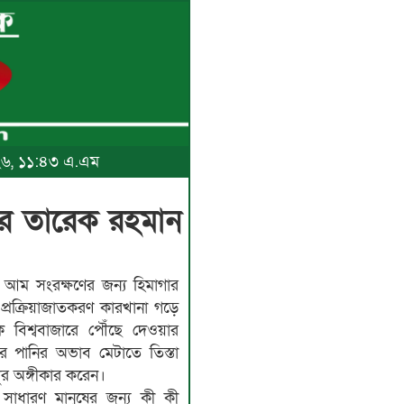
২০২৬, ১১:৪৩ এ.এম
ুরে তারেক রহমান
 আম সংরক্ষণের জন্য হিমাগার
য প্রক্রিয়াজাতকরণ কারখানা গড়ে
বিশ্ববাজারে পৌঁছে দেওয়ার
চলের পানির অভাব মেটাতে তিস্তা
ুর অঙ্গীকার করেন।
সাধারণ মানুষের জন্য কী কী