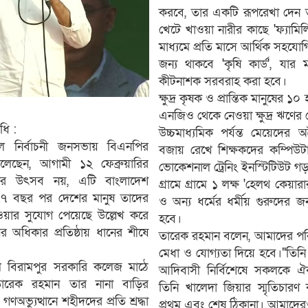
করবে, তার একটি রূপরেখা দেন তা
খেটে খাওয়া নারীর কাছে 'ফ্যামিল
মাধ্যমে প্রতি মাসে আর্থিক সহযো
জন্য থাকবে 'কৃষি কার্ড', যার
কীটনাশক সরবরাহ করা হবে।
ক্ষুদ্র কৃষক ও প্রান্তিক মানুষের ১
এনজিও থেকে নেওয়া ক্ষুদ্র ঋণে
ধি :
উচ্চমাধ্যমিক পর্যন্ত মেয়েদের 
শাল নির্বাচনী জনসভায় বিএনপির
বজায় রেখে শিক্ষকদের কম্পিউট
লেছেন, আগামী ১২ ফেব্রুয়ারির
ভোকেশনাল ট্রেনিং ইনস্টিটিউট গড়
ার উৎসব নয়, এটি বাংলাদেশ
গ্রামে গ্রামে ১ লক্ষ 'হেলথ কেয়া
১৬-১৭ বছর পর দেশের মানুষ তাদের
ও অন্য ধর্মের ধর্মীয় গুরুদের জন
য়ার সুযোগ পেয়েছে উল্লেখ করে
হবে।
র অধিকার প্রতিষ্ঠায় ধানের শীষে
​​তারেক রহমান বলেন, আমাদের পর
মেধা ও যোগ্যতা দিয়ে হবে।"তিনি হিন
েলে বিরামপুর সরকারি কলেজ মাঠে
আদিবাসী নির্বিশেষে সকলকে ঐক
েক রহমান তার নানা বাড়ির
তিনি খালেদা জিয়ার স্মৃতিচার
ণঅভ্যুত্থানে শহীদদের প্রতি শ্রদ্ধা
প্রথম এবং শেষ ঠিকানা। আমাদের