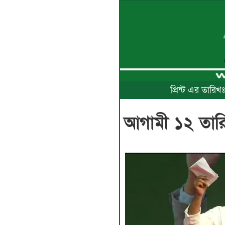
প্রিন্ট এর তারি
​আগামী ১২ তারি