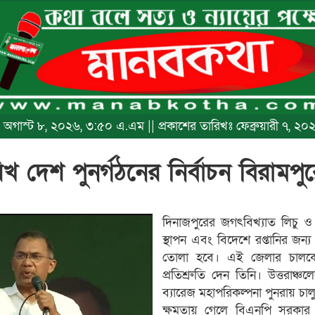
খঃ অগাস্ট ৮, ২০২৬, ৩:৫০ এ.এম || প্রকাশের তারিখঃ ফেব্রুয়ারী ৭, 
খ দেশ পুনর্গঠনের নির্বাচন বিরামপ
দিনাজপুরের জগৎবিখ্যাত লিচু ও
স্থাপন এবং বিদেশে রপ্তানির জন্
তোলা হবে। এই জেলার চালকে 
প্রতিশ্রুতি দেন তিনি। উত্তরাঞ্
ব্যারেজ মহাপরিকল্পনা পুনরায় চাল
​ক্ষমতায় গেলে বিএনপি সরকার 