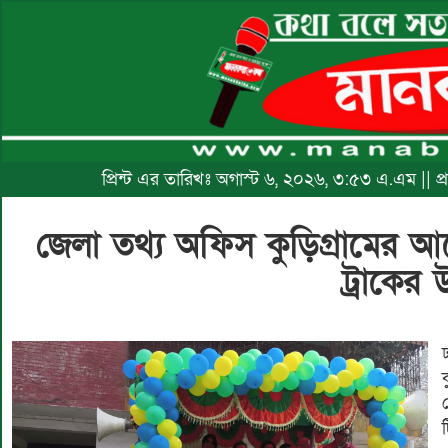
প্রিন্ট এর তারিখঃ অগাস্ট ৬, ২০২৬, ৩:৫৩ এ.এম || প
জেলা তথ্য অফিস কুড়িগ্রামের আয়ো
ট্রাকের 