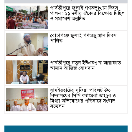
পার্বতীপুরে জুলাই গণঅভ্যুত্থান দিবস
পালন : ১১ দলীয় ঐক্যের বিক্ষোভ মিছিল
ও সমাবেশ অনুষ্ঠিত
বোচাগঞ্জে জুলাই গণঅভ্যুত্থান দিবস
পালিত
পার্বতীপুরে নতুন ইউএনও’র আরাফাত
আমান আজিজ যোগদান
ধামইরহাটের সফিয়া পাইলট উচ্চ
বিদ্যালয়ের সিসি ক্যামেরা ভাংচুর ও
মিথ্যা অভিযোগের প্রতিবাদে সংবাদ
সম্মেলন
সেতাবগঞ্জে “মরহুমা বেগম খালেদা
জিয়া স্মৃতি গোল্ডকাপ ফুটবল টুর্নামেন্ট”-
এর জমকালো উদ্বোধন