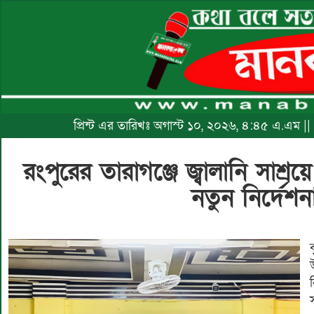
প্রিন্ট এর তারিখঃ অগাস্ট ১০, ২০২৬, ৪:৪৫ এ.এম ||
রংপুরের তারাগঞ্জে জ্বালানি সাশ্
নতুন নির্দে