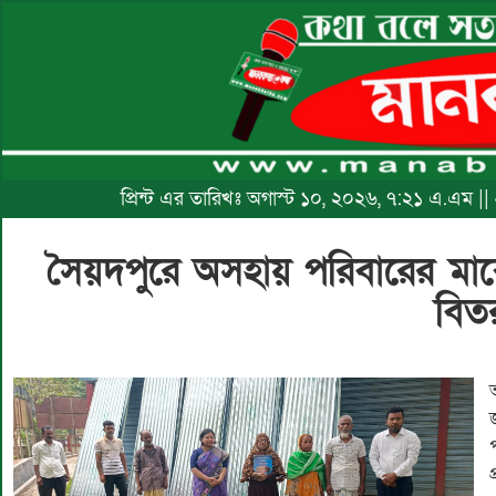
প্রিন্ট এর তারিখঃ অগাস্ট ১০, ২০২৬, ৭:২১ এ.এম ||
সৈয়দপুরে অসহায় পরিবারের ম
বিত