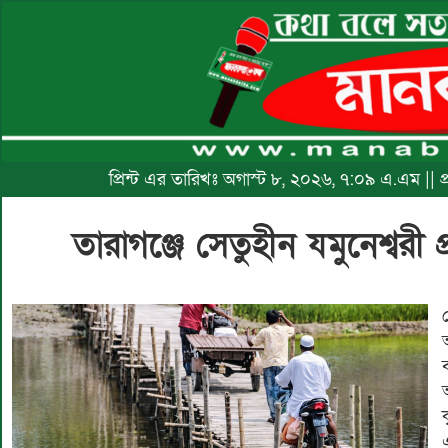
প্রিন্ট এর তারিখঃ অগাস্ট ৮, ২০২৬, ৭:০৯ এ.এম ||
তারাগঞ্জে সেতুহীন যমুনেশ্বরী 