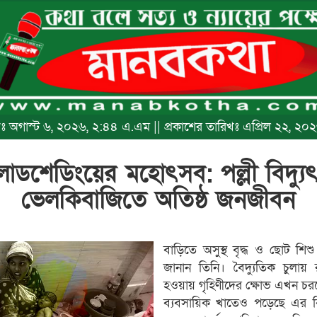
রিখঃ অগাস্ট ৬, ২০২৬, ২:৪৪ এ.এম || প্রকাশের তারিখঃ এপ্রিল ২২, ২০
লোডশেডিংয়ের মহোৎসব: পল্লী বিদ্য
ভেলকিবাজিতে অতিষ্ঠ জনজীবন
বাড়িতে অসুস্থ বৃদ্ধ ও ছোট শিশ
জানান তিনি। বৈদ্যুতিক চুলায় রা
হওয়ায় গৃহিণীদের ক্ষোভ এখন চর
ব্যবসায়িক খাতেও পড়েছে এর বির