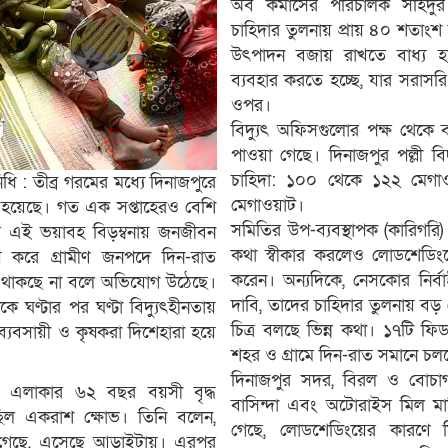
অব কমার্সের পরিচালক সহিদুর 
চাহিদার তুলনায় প্রায় ৪০ শতাংশ 
উৎপাদন বজায় রাখতে বাধ্য হ
ব্যবহার করতে হচ্ছে, যার সরাস
ওপর।
বিদ্যুৎ অফিসগুলোর পক্ষ থেকে 
পাওয়া গেছে। দিনাজপুর পল্লী বিদ
চাহিদা: ১০০ থেকে ১২২ মেগা
িধি : তীব্র গরমের মধ্যে দিনাজপুরে
মেগাওয়াট।
হয়েছে। গত এক সপ্তাহেরও বেশি
সমিতির উপ-ব্যবস্থাপক (কারিগরি) স
ের এই ভয়াবহ বিড়ম্বনায় জনজীবন
কথা স্বীকার করলেও লোডশেডিং
েষ করে গ্রামীণ জনপদে দিন-রাত
করেন। অন্যদিকে, নেসকোর নির্ব
যুৎ থাকছে না বলে অভিযোগ উঠেছে।
দাবি, তাদের চাহিদার তুলনায় বড়
ে ঘণ্টার পর ঘণ্টা বিদ্যুৎহীনতায়
চিত্র বলছে ভিন্ন কথা। ১৭টি ফ
ব্যবসায়ী ও কৃষকরা দিশেহারা হয়ে
শহর ও গ্রামে দিন-রাত সমানে চ
দিনাজপুর সদর, বিরল ও বোচা
 এলাকার ৬২ বছর বয়সী বৃদ্ধ
বাসিন্দা এবং অটোরাইস মিল ম
ছিল একরাশ ক্ষোভ। তিনি বলেন,
গেছে, লোডশেডিংয়ের কারণে মিল
ুৎ গেছে, এসেছে আড়াইটায়। এরপর