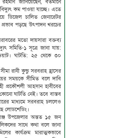
রহমান জানিয়েছেন, বর্তমানে
বিদ্যুৎ কম পাওয়া যাচ্ছে। এতে
য়ে ডিজেল চালিত জেনারেটর
রি প্রভাব পড়ছে উৎপাদন খরচের
বরাবরের মতো দায়সারা বক্তব্য
্যুৎ সমিতি-১ সূত্রে জানা যায়:
ওয়াট। ঘাটতি: ২৫ থেকে ৩০
ীমা রানী কুন্ডু সরবরাহ হ্রাসের
য়ের সময়কে সীমিত বলে দাবি
াহী প্রকৌশলী আহসান হাবীবের
 কোনো ঘাটতি নেই। তবে বাস্তব
িডারের মাধ্যমে সরবরাহ চললেও
লছে লোডশেডিং।
গঞ্জ উপজেলার অন্তত ১৫ জন
ালিকদের সাথে কথা বলে জানা
ের কার্যক্রম মারাত্মকভাবে