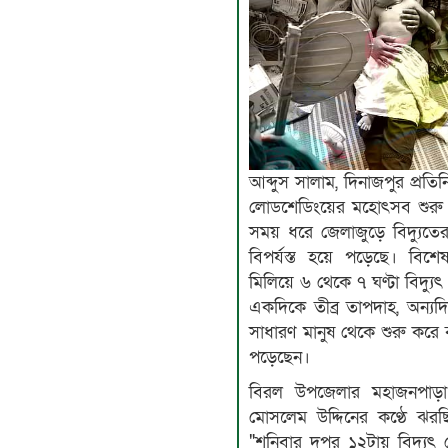
আব্দুস সালাম, দিনাজপুর প্রতিন
লোডশেডিংয়ের মহোৎসব শুরু 
সময় ধরে জেলাজুড়ে বিদ্যুত
বিপর্যস্ত হয়ে পড়েছে। বিশ
মিলিয়ে ৬ থেকে ৭ ঘণ্টা বিদ্
একদিকে তীব্র তাপদাহ, অন্যদিক
সাধারণ মানুষ থেকে শুরু করে 
পড়েছেন।
বিরল উপজেলার মহাজনপাড়া
মোসলেম উদ্দিনের কণ্ঠে ঝর
"শনিবার দুপুর ১২টায় বিদ্য