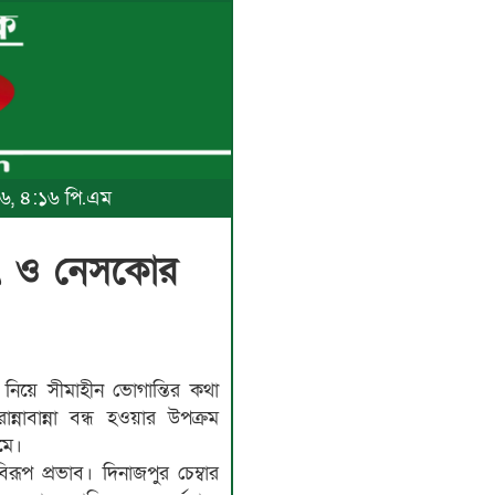
২৬, ৪:১৬ পি.এম
ুৎ ও নেসকোর
ু নিয়ে সীমাহীন ভোগান্তির কথা
ন্নাবান্না বন্ধ হওয়ার উপক্রম
মে।
ূপ প্রভাব। দিনাজপুর চেম্বার