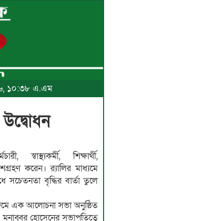
০২৬, ১০:৩৮ এ.এম
 উদ্বোধন
ী, স্বাস্থ্যকর্মী, শিক্ষার্থী,
শগ্রহণ করেন। র‍্যালির মাধ্যমে
রোধে সচেতনতা বৃদ্ধির বার্তা তুলে
রুমে এক আলোচনা সভা অনুষ্ঠিত
মো. মনাব্বর হোসেনের সভাপতিত্বে