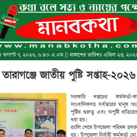
িখঃ অগাস্ট ৭, ২০২৬, ৬:৪০ এ.এম || প্রকাশের তারিখঃ এপ্রিল ২৩, ২
 তারাগঞ্জে জাতীয় পুষ্টি সপ্তাহ-২০২৬
সরকারি দপ্তরের কর্মকর্তা-কর্মচার
সাংবাদিকসহ সর্বস্তরের মানুষ অং
পুষ্টির গুরুত্ব এবং অপুষ্টি প্রতি
ধরা হয়।
র‍্যালি শেষে উপজেলা পরিষদ হল
হয়। উপজেলা নির্বাহী কর্মকর্তা 