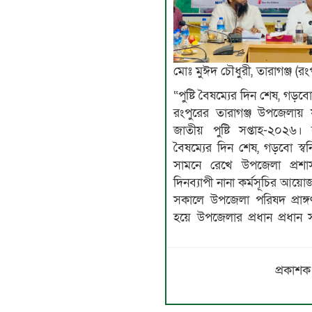
মোঃ মুঈদ চৌধুরী, তারাগঞ্জ (রংপ
“পুষ্টি বৈষম্যের দিন শেষ, গড়বো
রংপুরের তারাগঞ্জ উপজেলায় য
জাতীয় পুষ্টি সপ্তাহ-২০২৬। 
বৈষম্যের দিন শেষ, গড়বো স্বন
সামনে রেখে উপজেলা প্রশাসন
দিনব্যাপী নানা কর্মসূচির আয়
সকালে উপজেলা পরিষদ প্রাঙ্গণ
হয়ে উপজেলার প্রধান প্রধান 
প্রকাশক