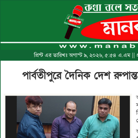
প্রিন্ট এর তারিখঃ অগাস্ট ৯, ২০২৬, ৫:৫৪ এ.এম ||
পার্বতীপুরে দৈনিক দেশ রুপান্তর