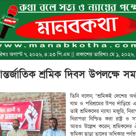
তারিখঃ অগাস্ট ৭, ২০২৬, ৪:২৩ পি.এম || প্রকাশের তারিখঃ মে ১, ২০২৬
আন্তর্জাতিক শ্রমিক দিবস উপলক্ষে সম
তিনি বলেন, “শ্রমিকই দেশের অর্থ
ঘাম ও পরিশ্রমের উপর দাঁড়িয়ে 
তাই শ্রমিকদের ন্যায্য মজুরি, ন
নিরাপত্তা নিশ্চিত করা রাষ্ট্র ও
আরও উল্লেখ করেন, শ্রমিকদের
ভূমিকা ছাড়া তাদের অধিকার পূর্ণভা