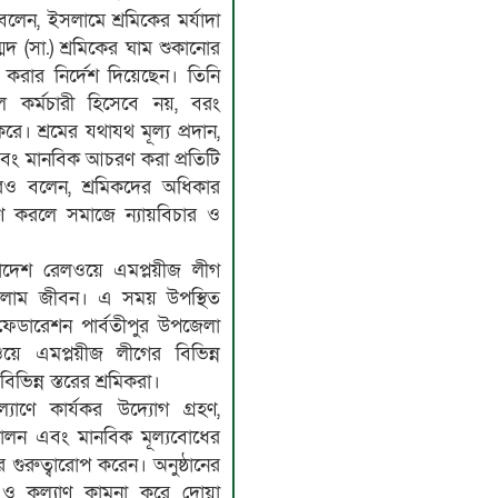
েন, ইসলামে শ্রমিকের মর্যাদা
্মদ (সা.) শ্রমিকের ঘাম শুকানোর
রার নির্দেশ দিয়েছেন। তিনি
 কর্মচারী হিসেবে নয়, বরং
রে। শ্রমের যথাযথ মূল্য প্রদান,
এবং মানবিক আচরণ করা প্রতিটি
 আরও বলেন, শ্রমিকদের অধিকার
রণ করলে সমাজে ন্যায়বিচার ও
াদেশ রেলওয়ে এমপ্লয়ীজ লীগ
সলাম জীবন। এ সময় উপস্থিত
 ফেডারেশন পার্বতীপুর উপজেলা
ওয়ে এমপ্লয়ীজ লীগের বিভিন্ন
িভিন্ন স্তরের শ্রমিকরা।
্যাণে কার্যকর উদ্যোগ গ্রহণ,
ন্দোলন এবং মানবিক মূল্যবোধের
পর গুরুত্বারোপ করেন। অনুষ্ঠানের
়ন ও কল্যাণ কামনা করে দোয়া