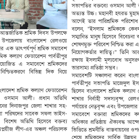
সভাপতির বক্তব্যে ওসমান আলী বল
অত্যন্ত উচ্চ। মহানবী হযরত মুহাম
আগেই তার পারিশ্রমিক পরিশোধ ক
বলেন, “ইসলাম শ্রমিককে কেবল
 আন্তর্জাতিক শ্রমিক দিবস উপলক্ষে
সম্মানিত মানুষ হিসেবে বিবেচনা ক
র উপজেলায় বাংলাদেশ রেলওয়ে
শোষণমুক্ত পরিবেশ নিশ্চিত করা 
বার এক তাৎপর্যপূর্ণ শ্রমিক সমাবেশ
নিয়োগকর্তার দায়িত্ব।” তিনি
রমিক কল্যাণ ফেডারেশন পার্বতীপুর
রক্ষায় ইসলামী মূল্যবোধ অনুস
য়োজিত এ সমাবেশে শ্রমিকদের
ভারসাম্য প্রতিষ্ঠা সম্ভব।
নিশ্চিতকরণে বিভিন্ন দিক নিয়ে
সমাবেশটি সঞ্চালনা করেন বাংল
পার্বতীপুর সভাপতি মাজেদুল ই
ংলাদেশ শ্রমিক কল্যাণ ফেডারেশন
ছিলেন বাংলাদেশ শ্রমিক কল্যাণ
তি ওসমান আলী। প্রধান অতিথি
শাখার নির্বাহী সদস্যবৃন্দ, রেল
ঠনের দিনাজপুর জেলা শাখার সহ-
পর্যায়ের নেতৃবৃন্দ এবং উপজেলার ব
েলা পরিষদের সাবেক সফল ভাইস-
সমাবেশে বক্তারা শ্রমিকদের কল
। বিশেষ অতিথি হিসেবে বক্তব্য
অধিকার প্রতিষ্ঠায় ঐক্যবদ্ধ আ
প্লয়ীজ লীগ-এর অঞ্চল পরিচালক
ভিত্তিতে শ্রমনীতি বাস্তবায়নের ও
শেষে শ্রমিকদের সার্বিক উন্নয