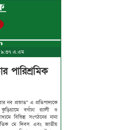
৬, ৯:৩৭ এ.এম
র পারিশ্রমিক
বার নব প্রভাত” এ প্রতিপাদ্যকে
িগ্রামে বর্ণাঢ্য র‍্যালী ও
াধ্যমে বিভিন্ন সংগঠনের নানা
াতিক মে দিবস এবং জাতীয়