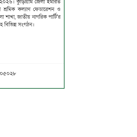
স-২০২৬। কুড়িগ্রাম জেলা ইমারত
েশ শ্রমিক কল্যাণ ফেডারেশন ও
েলা শাখা, জাতীয় নাগরিক পার্টি'র
হ বিভিন্ন সংগঠন।
৫৬৩০৫০২৮