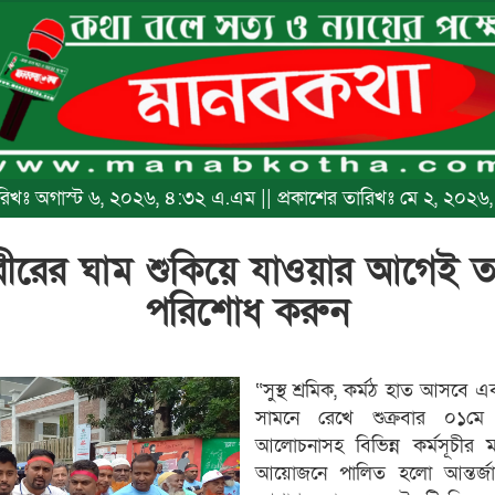
তারিখঃ অগাস্ট ৬, ২০২৬, ৪:৩২ এ.এম || প্রকাশের তারিখঃ মে ২, ২০২
রীরের ঘাম শুকিয়ে যাওয়ার আগেই তা
পরিশোধ করুন
“সুস্থ শ্রমিক, কর্মঠ হাত আসবে এ
সামনে রেখে শুক্রবার ০১মে কুড়
আলোচনাসহ বিভিন্ন কর্মসূচীর ম
আয়োজনে পালিত হলো আন্তর্জ