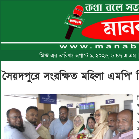
প্রিন্ট এর তারিখঃ অগাস্ট ৯, ২০২৬, ৬:৪৭ এ.এম 
সৈয়দপুরে সংরক্ষিত মহিলা এমপি’ 