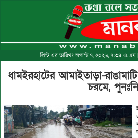
প্রিন্ট এর তারিখঃ অগাস্ট ৭, ২০২৬, ৭:৩৪ এ.এম
ধামইরহাটের আমাইতাড়া-রাঙামাটি
চরমে, পুনঃনি