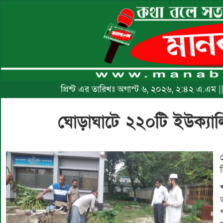
প্রিন্ট এর তারিখঃ অগাস্ট ৬, ২০২৬, ২:৪২ এ.এম 
ঘোড়াঘাটে ২২০টি ইউক্যাল