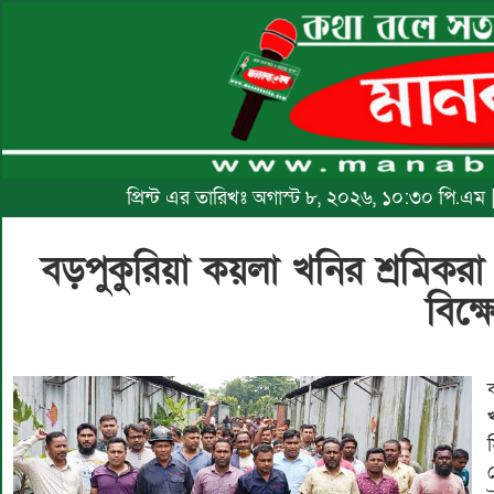
প্রিন্ট এর তারিখঃ অগাস্ট ৮, ২০২৬, ১০:৩০ পি.এম
বড়পুকুরিয়া কয়লা খনির শ্রমিক
বিক্