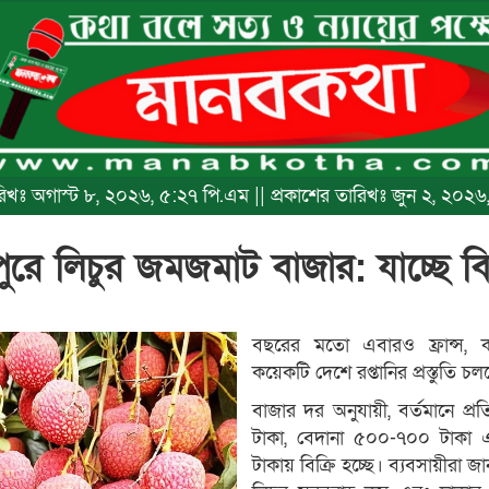
তারিখঃ অগাস্ট ৮, ২০২৬, ৫:২৭ পি.এম || প্রকাশের তারিখঃ জুন ২, ২০২
ুরে লিচুর জমজমাট বাজার: যাচ্ছে 
বছরের মতো এবারও ফ্রান্স, ক
কয়েকটি দেশে রপ্তানির প্রস্তুতি চল
​বাজার দর অনুযায়ী, বর্তমানে প্
টাকা, বেদানা ৫০০-৭০০ টাকা 
টাকায় বিক্রি হচ্ছে। ব্যবসায়ীরা জা