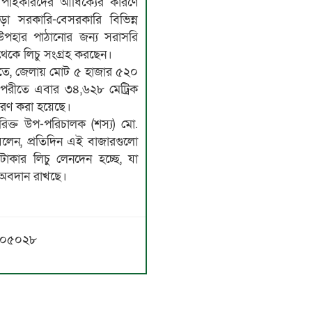
পাইকারদের আধিক্যের কারণে
া সরকারি-বেসরকারি বিভিন্ন
ের উপহার পাঠানোর জন্য সরাসরি
থেকে লিচু সংগ্রহ করছেন।
্যমতে, জেলায় মোট ৫ হাজার ৫২০
িপরীতে এবার ৩৪,৬২৮ মেট্রিক
্ধারণ করা হয়েছে।
িরিক্ত উপ-পরিচালক (শস্য) মো.
বলেন, প্রতিদিন এই বাজারগুলো
কার লিচু লেনদেন হচ্ছে, যা
্ণ অবদান রাখছে।
৫৬৩০৫০২৮