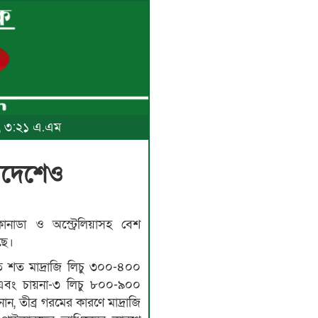
৬, ৩:২১ এ.এম
বিদেশেও
ানাডা ও অস্ট্রেলিয়াসহ বেশ
ছে।
রতি শত মাদ্রাজি লিচু ৩০০-৪০০
এবং চায়না-৩ লিচু ৮০০-৯০০
নান, তীব্র গরমের কারণে মাদ্রাজি