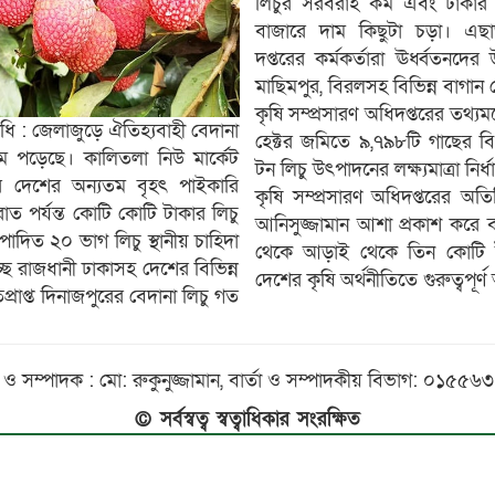
লিচুর সরবরাহ কম এবং ঢাকার 
বাজারে দাম কিছুটা চড়া। এছাড়
দপ্তরের কর্মকর্তারা ঊর্ধ্বতনদ
মাছিমপুর, বিরলসহ বিভিন্ন বাগান 
​কৃষি সম্প্রসারণ অধিদপ্তরের তথ
িধি : জেলাজুড়ে ঐতিহ্যবাহী বেদানা
হেক্টর জমিতে ৯,৭৯৮টি গাছের ব
ধুম পড়েছে। কালিতলা নিউ মার্কেট
টন লিচু উৎপাদনের লক্ষ্যমাত্রা নির
 দেশের অন্যতম বৃহৎ পাইকারি
কৃষি সম্প্রসারণ অধিদপ্তরের অত
াত পর্যন্ত কোটি কোটি টাকার লিচু
আনিসুজ্জামান আশা প্রকাশ করে 
াদিত ২০ ভাগ লিচু স্থানীয় চাহিদা
থেকে আড়াই থেকে তিন কোটি টা
ছে রাজধানী ঢাকাসহ দেশের বিভিন্ন
দেশের কৃষি অর্থনীতিতে গুরুত্বপূর
রাপ্ত দিনাজপুরের বেদানা লিচু গত
 ও সম্পাদক : মো: রুকুনুজ্জামান, বার্তা ও সম্পাদকীয় বিভাগ: ০১৫
© সর্বস্বত্ব স্বত্বাধিকার সংরক্ষিত