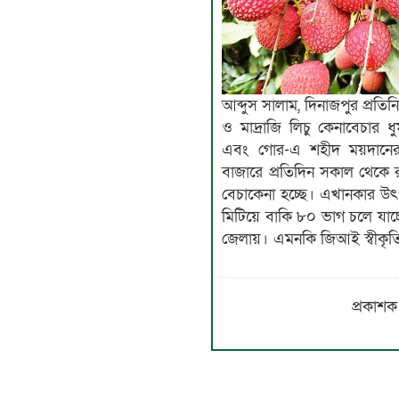
আব্দুস সালাম, দিনাজপুর প্রতিন
ও মাদ্রাজি লিচু কেনাবেচার 
এবং গোর-এ শহীদ ময়দানের
বাজারে প্রতিদিন সকাল থেকে র
বেচাকেনা হচ্ছে। এখানকার উৎপ
মিটিয়ে বাকি ৮০ ভাগ চলে যাচ্
জেলায়। এমনকি জিআই স্বীকৃতিপ্
প্রকাশক