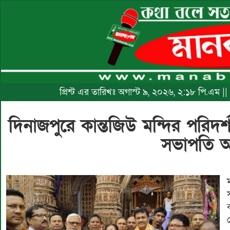
প্রিন্ট এর তারিখঃ অগাস্ট ৯, ২০২৬, ২:১৮ পি.এম 
দিনাজপুরে কান্তজিউ মন্দির পরিদর
সভাপতি অপ