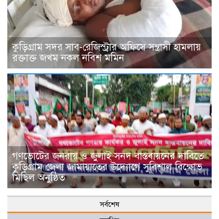
কুড়িগ্রাম সদর সাব-রেজিস্ট্রার অফিসে সন্ত্রাসী হামলায়
রক্তাক্ত জখম নকল নবিশ মমিন
গণভোটের জনরায় ও জুলাই সনদ বাস্তবায়নের দাবিতে
কুড়িগ্রাম জেলা জামায়াতের উদ্যোগে সুবিশাল বিক্ষোভ
মিছিল অনুষ্ঠিত
সর্বশেষ