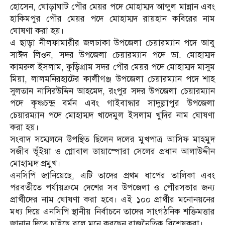
হোসেন, ঘোড়াঘাট পৌর মেয়র পদে মোহাম্মদ আব্দুল মান্নান এবং
হাকিমপুর পৌর মেয়র পদে মোহাম্মদ রায়হান কবিরের নাম
ঘোষণা করা হয়।
এ ছাড়া নীলফামারীর জলঢাকা উপজেলা চেয়ারম্যান পদে আবু
সাঈদ লিওন, সদর উপজেলা চেয়ারম্যান পদে ডা. মোহাম্মদ
কামরুল ইসলাম, কুড়িগ্রাম সদর পৌর মেয়র পদে মোহাম্মদ মাসুম
মিয়া, লালমনিরহাটের কালীগঞ্জ উপজেলা চেয়ারম্যান পদে শাহ
সুলতান নাসিরউদ্দিন আহমেদ, রংপুর সদর উপজেলা চেয়ারম্যান
পদে কৃষ্ণচন্দ্র বর্মন এবং গাইবান্ধার সাদুল্লাপুর উপজেলা
চেয়ারম্যান পদে মোহাম্মদ খাদেমুল ইসলাম খুদির নাম ঘোষণা
করা হয়।
সংবাদ সম্মেলনে উপস্থিত ছিলেন দলের মুখপাত্র আসিফ মাহমুদ
সজীব ভূঁইয়া ও গ্লোবাল ডায়াস্পোরা সেলের প্রধান আলাউদ্দীন
মোহাম্মদ প্রমুখ।
এনসিপি জানিয়েছে, এটি তাদের প্রথম ধাপের তালিকা এবং
পরবর্তীতে পর্যায়ক্রমে দেশের সব উপজেলা ও পৌরসভার জন্য
প্রার্থীদের নাম ঘোষণা করা হবে। এই ১০০ প্রার্থীর মনোনয়নের
মধ্য দিয়ে এনসিপি স্থানীয় নির্বাচনে তাদের সাংগঠনিক শক্তিমত্তার
জানান দিতে চাইছে বলে মনে করছেন রাজনৈতিক বিশ্লেষকরা।