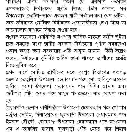
সারজিস আলম পরিষ্কার করেন যে, এনসিপি বর্তমানে
এককভাবেই নির্বাচনের প্রস্তুতি নিচ্ছে। তিনি জানান, সব
উপজেলায় জোটগতভাবে একজন প্রার্থী নির্বাচন করা বেশ জটিল।
তবে ভবিষ্যতে জোটবদ্ধ নির্বাচনের প্রয়োজনীয়তা দেখা দিলে তা
আলোচনার মাধ্যমে সিদ্ধান্ত নেওয়া হবে।
সংবাদ সম্মেলনে এনসিপির মুখপাত্র আসিফ মাহমুদ সজীব ভূঁইয়া
দ্রুত সময়ের মধ্যে স্থানীয় সরকার নির্বাচনের পূর্ণাঙ্গ সময়রেখা
প্রকাশ করার জন্য সরকারের প্রতি আহ্বান জানান। তিনি উল্লেখ
করেন, নির্বাচনের সুনির্দিষ্ট তারিখ জানা থাকলে প্রার্থীদের প্রস্তুতি
নিতে সুবিধা হবে।
প্রথম ধাপে ঘোষিত প্রার্থীদের মধ্যে রংপুর বিভাগের পঞ্চগড়
জেলার তেতুলিয়া উপজেলা চেয়ারম্যান পদে মো. হাবিবুর রহমান
হাবিব, বোদা উপজেলা চেয়ারম্যান পদে শিশির আসাদ এবং
দেবীগঞ্জ পৌর মেয়র পদে মাসুদ পারভেজের নাম ঘোষণা করা
হয়।
ঠাকুরগাঁও জেলার রানীশংকৈল উপজেলা চেয়ারম্যান পদে গোলাম
মর্তুজা সেলিম, দিনাজপুরের ফুলবাড়ী উপজেলা চেয়ারম্যান পদে
ইমরান চৌধুরী, বোচাগঞ্জ উপজেলা চেয়ারম্যান পদে মাওলানা
এম এ তাফসির হাসান, ফুলবাড়ী পৌর মেয়র পদে শিহাব