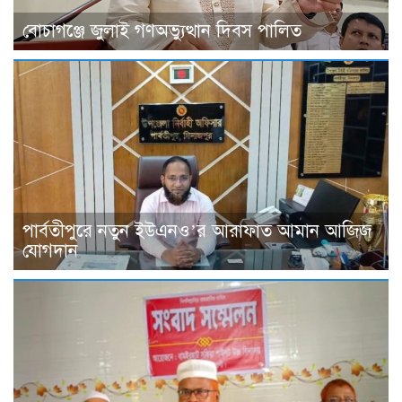
বোচাগঞ্জে জুলাই গণঅভ্যুত্থান দিবস পালিত
পার্বতীপুরে নতুন ইউএনও’র আরাফাত আমান আজিজ
যোগদান