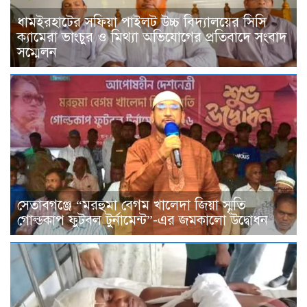
ধামইরহাটের সফিয়া পাইলট উচ্চ বিদ্যালয়ের সিসি
ক্যামেরা ভাংচুর ও মিথ্যা অভিযোগের প্রতিবাদে সংবাদ
সম্মেলন
সেতাবগঞ্জে “মরহুমা বেগম খালেদা জিয়া স্মৃতি
গোল্ডকাপ ফুটবল টুর্নামেন্ট”-এর জমকালো উদ্বোধন