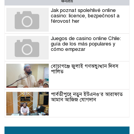
জনপ্রিয়
Jak poznat spolehlivé online
casino: licence, bezpečnost a
férovost her
Juegos de casino online Chile:
guía de los más populares y
cómo empezar
বোচাগঞ্জে জুলাই গণঅভ্যুত্থান দিবস
পালিত
পার্বতীপুরে নতুন ইউএনও’র আরাফাত
আমান আজিজ যোগদান
ধামইরহাটের সফিয়া পাইলট উচ্চ
বিদ্যালয়ের সিসি ক্যামেরা ভাংচুর ও
মিথ্যা অভিযোগের প্রতিবাদে সংবাদ