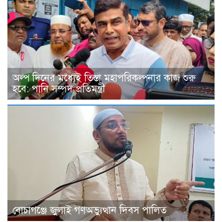
অল্প দিনের মধ্যেই তিস্তা মহাপরিকল্পনার কাজ শুরু
হবে: পানি সম্পদ প্রতিমন্ত্রী
বোচাগঞ্জে জুলাই গণঅভ্যুত্থান দিবস পালিত