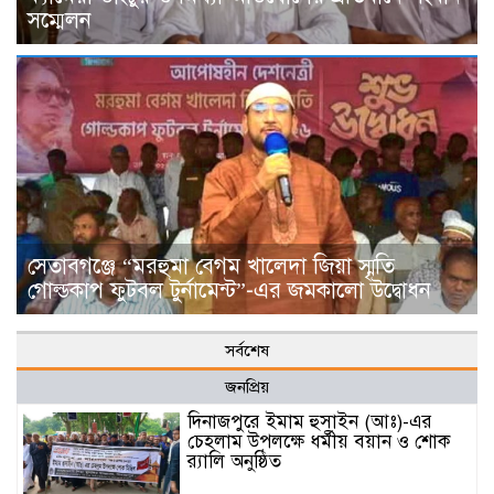
সম্মেলন
সেতাবগঞ্জে “মরহুমা বেগম খালেদা জিয়া স্মৃতি
গোল্ডকাপ ফুটবল টুর্নামেন্ট”-এর জমকালো উদ্বোধন
সর্বশেষ
জনপ্রিয়
দিনাজপুরে ইমাম হুসাইন (আঃ)-এর
চেহলাম উপলক্ষে ধর্মীয় বয়ান ও শোক
র‍্যালি অনুষ্ঠিত