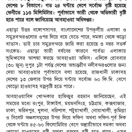
দেশের ৮ বিভাগে। গত ২৪ ঘণ্টায় দেশে সর্বোচ্চ বৃষ্টি হয়েছে
ফেনীতে ১১৩ মিলিমিটার। পূর্বাভাসে ভারী থেকে অতিভারী বৃষ্টি
হতে পারে বলে জানিয়েছে আবহাওয়া অধিদপ্তর।
এছাড়া উত্তর বঙ্গোপসাগর, বাংলাদেশের উপকূলীয় এলাকা ও
সমুদ্রবন্দরগুলোর ওপর দিয়ে বয়ে যেতে পারে, দমকা থেকে ঝড়ো
বাতাস। তাই চার সমুদ্রবন্দরে জারি করা হয়েছে ৩ নম্বর সতর্ক
সংকেত। এছাড়া ভারী বর্ষণের কারণে পার্বত্য এলাকায়
ভূমিধ্বসের আশঙ্কা করছে আবহাওয়া অফিস। এদিকে রোববার
(৩০ জুন) দুপুর ১টা পর্যন্ত দেশের অভ্যন্তরীণ নদীবন্দরগুলোর জন্য
দেয়া আবহাওয়ার পূর্বাভাসে বলা হয়েছে, রাজধানী ঢাকাসহ
দেশের ১৩ জেলার উপর দিয়ে ঘণ্টায় সর্বোচ্চ ৬০ কি.মি. বেগে
ঝোড়ো হাওয়াসহ বজ্রবৃষ্টি হতে পারে।
আবহাওয়াবিদ খোন্দকার হাফিজুর রহমান জানিয়েছেন, এই
সময়ের মধ্যে রংপুর, টাঙ্গাইল, ময়মনসিংহ, চট্টগ্রাম, কক্সবাজার,
ঢাকা, ফরিদপুর, খুলনা, বরিশাল, পটুয়াখালী, নোয়াখালী, কুমিল্লা
ও সিলেট অঞ্চলসমূহের উপর দিয়ে দক্ষিণ অথবা দক্ষিণ-পূর্ব দিক
থেকে ঘণ্টায় ৪৫-৬০ কিলোমিটার বেগে অস্থায়ীভাবে দমকা অথবা
ঝোড়ো হাওয়াসহ বৃষ্টি অথবা বজ্রসহ বৃষ্টি হতে পারে। এসব