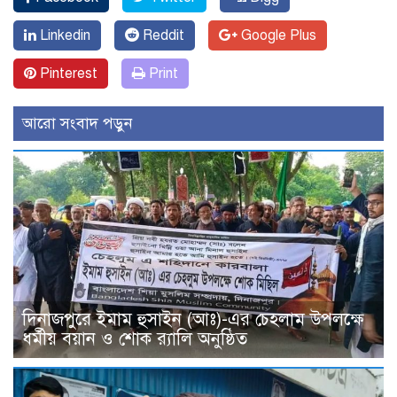
Linkedin
Reddit
Google Plus
Pinterest
Print
আরো সংবাদ পড়ুন
দিনাজপুরে ইমাম হুসাইন (আঃ)-এর চেহলাম উপলক্ষে
ধর্মীয় বয়ান ও শোক র‍্যালি অনুষ্ঠিত