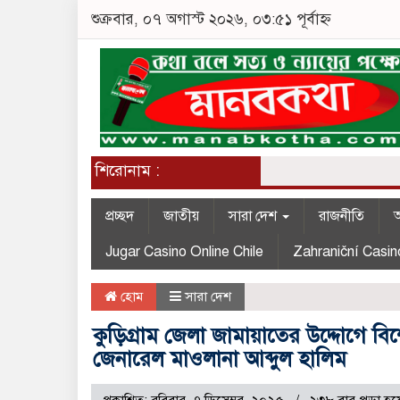
শুক্রবার, ০৭ অগাস্ট ২০২৬, ০৩:৫১ পূর্বাহ্ন
শিরোনাম :
প্রচ্ছদ
জাতীয়
সারা দেশ
রাজনীতি
অ
Jugar Casino Online Chile
Zahraniční Casin
হোম
সারা দেশ
কুড়িগ্রাম জেলা জামায়াতের উদ্দোগে বি
জেনারেল মাওলানা আব্দুল হালিম