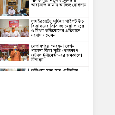
পার্বতীপুরে নতুন ইউএনও’র
আরাফাত আমান আজিজ যোগদান
ধামইরহাটের সফিয়া পাইলট উচ্চ
বিদ্যালয়ের সিসি ক্যামেরা ভাংচুর
ও মিথ্যা অভিযোগের প্রতিবাদে
সংবাদ সম্মেলন
সেতাবগঞ্জে “মরহুমা বেগম
খালেদা জিয়া স্মৃতি গোল্ডকাপ
ফুটবল টুর্নামেন্ট”-এর জমকালো
উদ্বোধন
কুড়িগ্রাম সদর সাব-রেজিস্ট্রার
অফিসে সন্ত্রাসী হামলায় রক্তাক্ত
জখম নকল নবিশ মমিন
গণভোটের জনরায় ও জুলাই সনদ
বাস্তবায়নের দাবিতে কুড়িগ্রাম
জেলা জামায়াতের উদ্যোগে
সুবিশাল বিক্ষোভ মিছিল অনুষ্ঠিত