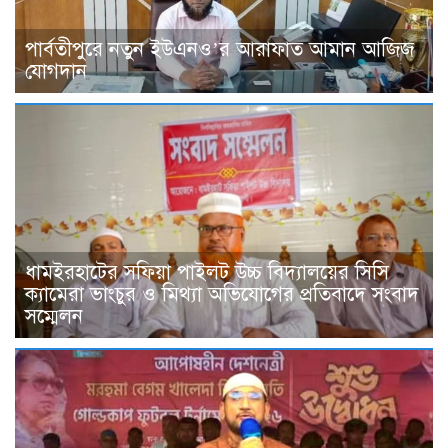
পার্বতীপুরে নতুন ইউএনও’র আরাফাত আমান আজিজ
যোগদান
ধামইরহাটের সফিয়া পাইলট উচ্চ বিদ্যালয়ের সিসি
ক্যামেরা ভাংচুর ও মিথ্যা অভিযোগের প্রতিবাদে সংবাদ
সম্মেলন