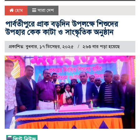
naviga
হোম
সারা দেশ
পার্বতীপুরে প্রাক বড়দিন উপলক্ষে শিশুদের
উপহার কেক কাটা ও সাংস্কৃতিক অনুষ্ঠান
প্রকাশিত: বুধবার, ১৭ ডিসেম্বর, ২০২৫
২৬৩ বার পড়া হয়েছে