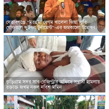
সেতাবগঞ্জে “মরহুমা বেগম খালেদা জিয়া স্মৃতি
গোল্ডকাপ ফুটবল টুর্নামেন্ট”-এর জমকালো উদ্বোধন
কুড়িগ্রাম সদর সাব-রেজিস্ট্রার অফিসে সন্ত্রাসী হামলায়
রক্তাক্ত জখম নকল নবিশ মমিন