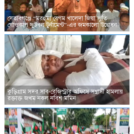
সেতাবগঞ্জে “মরহুমা বেগম খালেদা জিয়া স্মৃতি
গোল্ডকাপ ফুটবল টুর্নামেন্ট”-এর জমকালো উদ্বোধন
কুড়িগ্রাম সদর সাব-রেজিস্ট্রার অফিসে সন্ত্রাসী হামলায়
রক্তাক্ত জখম নকল নবিশ মমিন