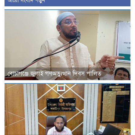
আরো সংবাদ পড়ুন
বোচাগঞ্জে জুলাই গণঅভ্যুত্থান দিবস পালিত