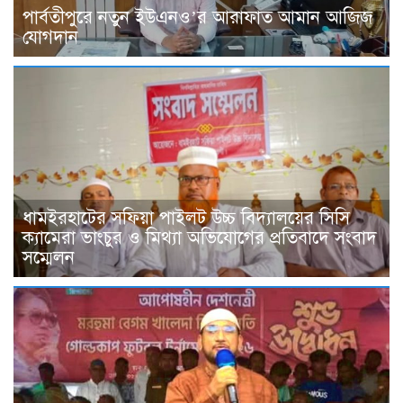
পার্বতীপুরে নতুন ইউএনও’র আরাফাত আমান আজিজ
যোগদান
ধামইরহাটের সফিয়া পাইলট উচ্চ বিদ্যালয়ের সিসি
ক্যামেরা ভাংচুর ও মিথ্যা অভিযোগের প্রতিবাদে সংবাদ
সম্মেলন