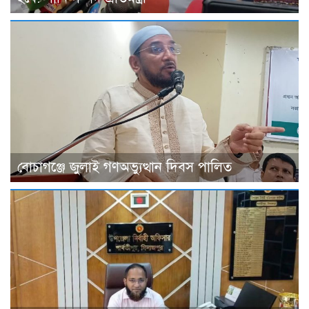
বোচাগঞ্জে জুলাই গণঅভ্যুত্থান দিবস পালিত