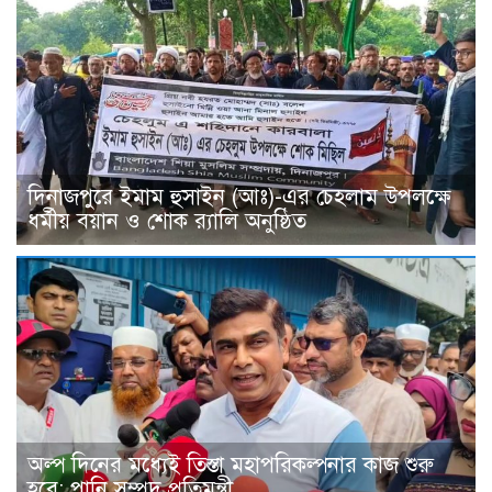
দিনাজপুরে ইমাম হুসাইন (আঃ)-এর চেহলাম উপলক্ষে
ধর্মীয় বয়ান ও শোক র‍্যালি অনুষ্ঠিত
অল্প দিনের মধ্যেই তিস্তা মহাপরিকল্পনার কাজ শুরু
হবে: পানি সম্পদ প্রতিমন্ত্রী