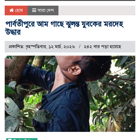
naviga
হোম
সারা দেশ
পার্বতীপুরে আম গাছে ঝুলন্ত যুবকের মরদেহ
উদ্ধার
প্রকাশিত: বৃহস্পতিবার, ১২ মার্চ, ২০২৬
২৪২ বার পড়া হয়েছে