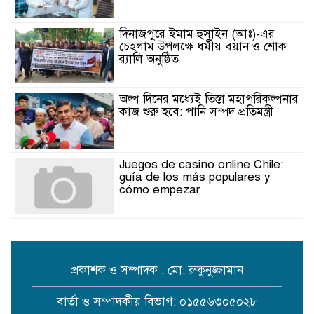
দিনাজপুরে ইমাম হুসাইন (আঃ)-এর
চেহলাম উপলক্ষে ধর্মীয় বয়ান ও শোক
র‍্যালি অনুষ্ঠিত
অল্প দিনের মধ্যেই তিস্তা মহাপরিকল্পনার
কাজ শুরু হবে: পানি সম্পদ প্রতিমন্ত্রী
Juegos de casino online Chile:
guía de los más populares y
cómo empezar
Jak poznat spolehlivé online
casino: licence, bezpečnost a
férovost her
প্রকাশক ও সম্পাদক : মো: রুকুনুজ্জামান
Jak poznat spolehlivé online
বার্তা ও সম্পাদকীয় বিভাগ: ০১৫৫৬৩০৫০২৮
casino: licence, bezpečnost a