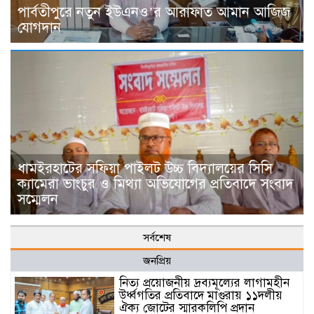
পার্বতীপুরে নতুন ইউএনও’র আরাফাত আমান আজিজ
যোগদান
ধামইরহাটের সফিয়া পাইলট উচ্চ বিদ্যালয়ের সিসি
ক্যামেরা ভাংচুর ও মিথ্যা অভিযোগের প্রতিবাদে সংবাদ
সম্মেলন
সর্বশেষ
জনপ্রিয়
নিত্য প্রয়োজনীয় দ্রব্যমূল্যের লাগামহীন
উর্ধ্বগতির প্রতিবাদে মাগুরায় ১১দলীয়
ঐক্য জোটের স্মারকলিপি প্রদান