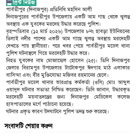
পার্বতীপুর (দিনাজপুর) প্রতিনিধি মহসিন আলী
দিনাজপুরের পার্বতীপুর উপজেলায় একটি আম গাছ থেকে ঝুলন্ত
অবস্থায় এক যুবকের মরদেহ উদ্ধার করেছে পুলিশ।
বৃহস্পতিবার (১২ মার্চ ২০২৬) উপজেলার ৮নং হাবড়া ইউনিয়নের
তিলাই নদীর পাশের একটি আম গাছে ঝুলন্ত অবস্থায় মরদেহটি
দেখতে পায় স্থানীয়রা। পরে খবর পেয়ে পার্বতীপুর মডেল থানা
পুলিশ ঘটনাস্থলে গিয়ে মরদেহটি উদ্ধার করে।
নিহত যুবকের নাম মোজাম্মেল হোসেন (২৫)। তিনি দিনাজপুর
জেলার বিরামপুর উপজেলার টাটোকপুর ঈদগাহ মাঠ এলাকার
বাসিন্দা এবং বীর মুক্তিযোদ্ধা মজিবর রহমানের ছেলে।
পার্বতীপুর মডেল থানার ভারপ্রাপ্ত কর্মকর্তা (ওসি) মোঃ আব্দুল
ওয়াদুদ ঘটনার সত্যতা নিশ্চিত করেছেন। তিনি জানান, উদ্ধারকৃত
মরদেহটি ময়নাতদন্তের জন্য দিনাজপুর মেডিকেল কলেজ
হাসপাতালের মর্গে পাঠানো হয়েছে।
ঘটনার প্রকৃত কারণ উদঘাটনে পুলিশ তদন্ত শুরু করেছে।
সংবাদটি শেয়ার করুন