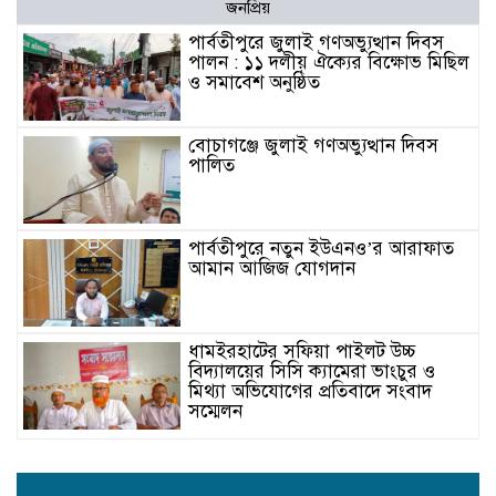
জনপ্রিয়
পার্বতীপুরে জুলাই গণঅভ্যুত্থান দিবস
পালন : ১১ দলীয় ঐক্যের বিক্ষোভ মিছিল
ও সমাবেশ অনুষ্ঠিত
বোচাগঞ্জে জুলাই গণঅভ্যুত্থান দিবস
পালিত
পার্বতীপুরে নতুন ইউএনও’র আরাফাত
আমান আজিজ যোগদান
ধামইরহাটের সফিয়া পাইলট উচ্চ
বিদ্যালয়ের সিসি ক্যামেরা ভাংচুর ও
মিথ্যা অভিযোগের প্রতিবাদে সংবাদ
সম্মেলন
সেতাবগঞ্জে “মরহুমা বেগম খালেদা
জিয়া স্মৃতি গোল্ডকাপ ফুটবল টুর্নামেন্ট”-