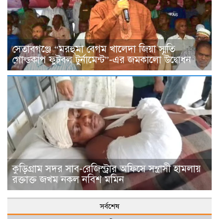
সেতাবগঞ্জে “মরহুমা বেগম খালেদা জিয়া স্মৃতি
গোল্ডকাপ ফুটবল টুর্নামেন্ট”-এর জমকালো উদ্বোধন
কুড়িগ্রাম সদর সাব-রেজিস্ট্রার অফিসে সন্ত্রাসী হামলায়
রক্তাক্ত জখম নকল নবিশ মমিন
সর্বশেষ