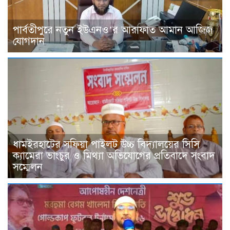
পার্বতীপুরে নতুন ইউএনও’র আরাফাত আমান আজিজ
যোগদান
ধামইরহাটের সফিয়া পাইলট উচ্চ বিদ্যালয়ের সিসি
ক্যামেরা ভাংচুর ও মিথ্যা অভিযোগের প্রতিবাদে সংবাদ
সম্মেলন