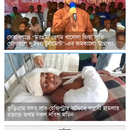
সেতাবগঞ্জে “মরহুমা বেগম খালেদা জিয়া স্মৃতি
গোল্ডকাপ ফুটবল টুর্নামেন্ট”-এর জমকালো উদ্বোধন
কুড়িগ্রাম সদর সাব-রেজিস্ট্রার অফিসে সন্ত্রাসী হামলায়
রক্তাক্ত জখম নকল নবিশ মমিন