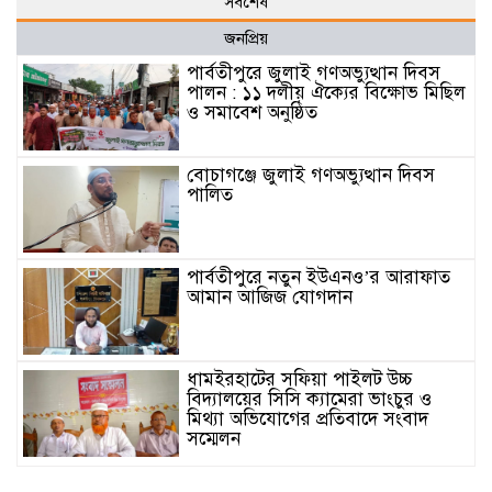
সর্বশেষ
জনপ্রিয়
পার্বতীপুরে জুলাই গণঅভ্যুত্থান দিবস
পালন : ১১ দলীয় ঐক্যের বিক্ষোভ মিছিল
ও সমাবেশ অনুষ্ঠিত
বোচাগঞ্জে জুলাই গণঅভ্যুত্থান দিবস
পালিত
পার্বতীপুরে নতুন ইউএনও’র আরাফাত
আমান আজিজ যোগদান
ধামইরহাটের সফিয়া পাইলট উচ্চ
বিদ্যালয়ের সিসি ক্যামেরা ভাংচুর ও
মিথ্যা অভিযোগের প্রতিবাদে সংবাদ
সম্মেলন
সেতাবগঞ্জে “মরহুমা বেগম খালেদা