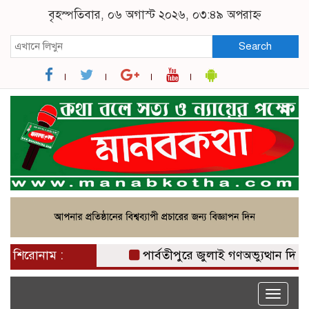
বৃহস্পতিবার, ০৬ অগাস্ট ২০২৬, ০৩:৪৯ অপরাহ্ন
Search
শিরোনাম :
পার্বতীপুরে জুলাই গণঅভ্যুত্থান দিবস প
Toggle