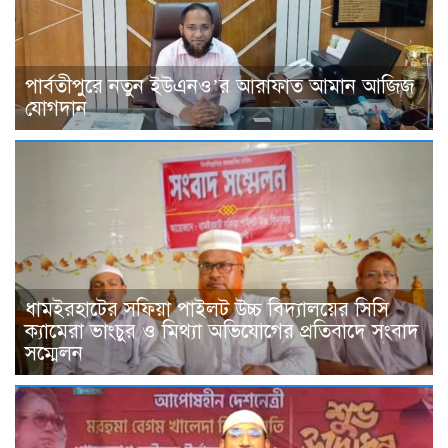
পার্বতীপুরে নতুন ইউএনও’র আরাফাত আমান আজিজ
যোগদান
ধামইরহাটের সফিয়া পাইলট উচ্চ বিদ্যালয়ের সিসি
ক্যামেরা ভাংচুর ও মিথ্যা অভিযোগের প্রতিবাদে সংবাদ
সম্মেলন