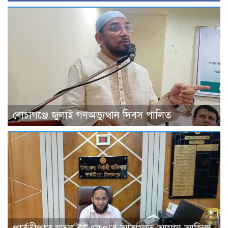
বোচাগঞ্জে জুলাই গণঅভ্যুত্থান দিবস পালিত