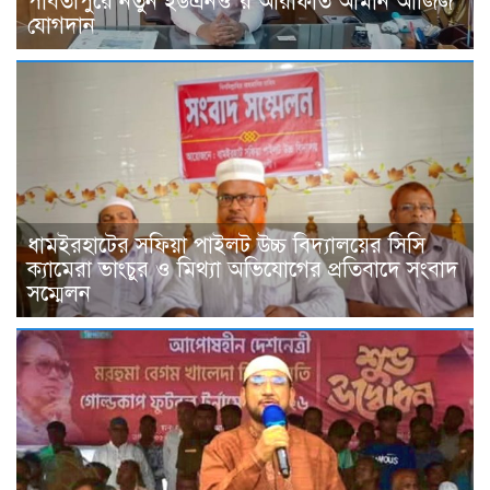
পার্বতীপুরে নতুন ইউএনও’র আরাফাত আমান আজিজ
যোগদান
ধামইরহাটের সফিয়া পাইলট উচ্চ বিদ্যালয়ের সিসি
ক্যামেরা ভাংচুর ও মিথ্যা অভিযোগের প্রতিবাদে সংবাদ
সম্মেলন