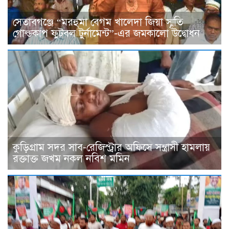
সেতাবগঞ্জে “মরহুমা বেগম খালেদা জিয়া স্মৃতি
গোল্ডকাপ ফুটবল টুর্নামেন্ট”-এর জমকালো উদ্বোধন
কুড়িগ্রাম সদর সাব-রেজিস্ট্রার অফিসে সন্ত্রাসী হামলায়
রক্তাক্ত জখম নকল নবিশ মমিন