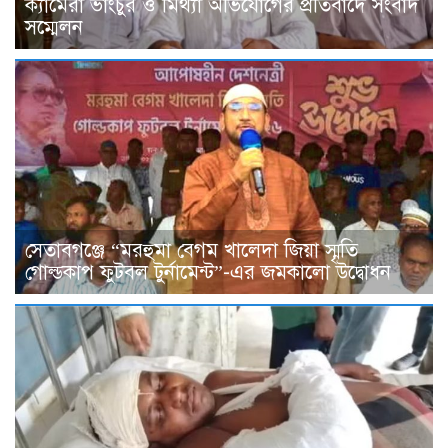
ক্যামেরা ভাংচুর ও মিথ্যা অভিযোগের প্রতিবাদে সংবাদ
সম্মেলন
সেতাবগঞ্জে “মরহুমা বেগম খালেদা জিয়া স্মৃতি
গোল্ডকাপ ফুটবল টুর্নামেন্ট”-এর জমকালো উদ্বোধন