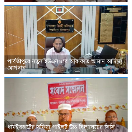
পার্বতীপুরে নতুন ইউএনও’র আরাফাত আমান আজিজ
যোগদান
ধামইরহাটের সফিয়া পাইলট উচ্চ বিদ্যালয়ের সিসি