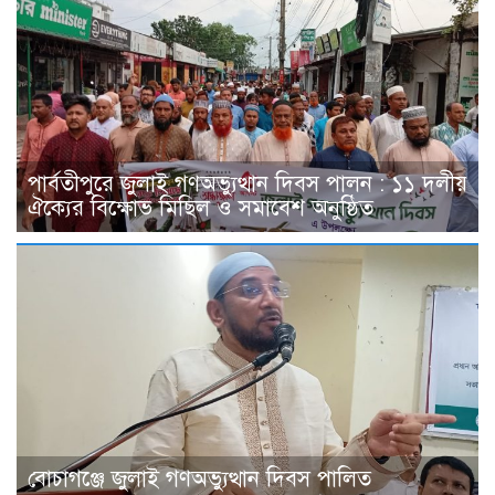
পার্বতীপুরে জুলাই গণঅভ্যুত্থান দিবস পালন : ১১ দলীয়
ঐক্যের বিক্ষোভ মিছিল ও সমাবেশ অনুষ্ঠিত
বোচাগঞ্জে জুলাই গণঅভ্যুত্থান দিবস পালিত