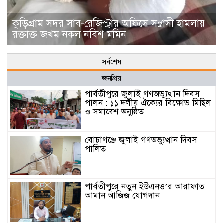
কুড়িগ্রাম সদর সাব-রেজিস্ট্রার অফিসে সন্ত্রাসী হামলায়
রক্তাক্ত জখম নকল নবিশ মমিন
সর্বশেষ
জনপ্রিয়
পার্বতীপুরে জুলাই গণঅভ্যুত্থান দিবস
পালন : ১১ দলীয় ঐক্যের বিক্ষোভ মিছিল
ও সমাবেশ অনুষ্ঠিত
বোচাগঞ্জে জুলাই গণঅভ্যুত্থান দিবস
পালিত
পার্বতীপুরে নতুন ইউএনও’র আরাফাত
আমান আজিজ যোগদান