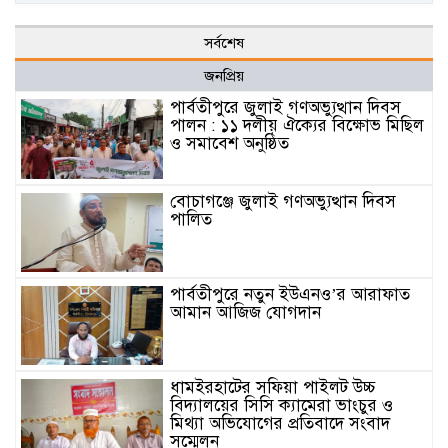
সর্বশেষ
জনপ্রিয়
পার্বতীপুরে জুলাই গণঅভ্যুত্থান দিবস
পালন : ১১ দলীয় ঐক্যের বিক্ষোভ মিছিল
ও সমাবেশ অনুষ্ঠিত
বোচাগঞ্জে জুলাই গণঅভ্যুত্থান দিবস
পালিত
পার্বতীপুরে নতুন ইউএনও’র আরাফাত
আমান আজিজ যোগদান
ধামইরহাটের সফিয়া পাইলট উচ্চ
বিদ্যালয়ের সিসি ক্যামেরা ভাংচুর ও
মিথ্যা অভিযোগের প্রতিবাদে সংবাদ
সম্মেলন