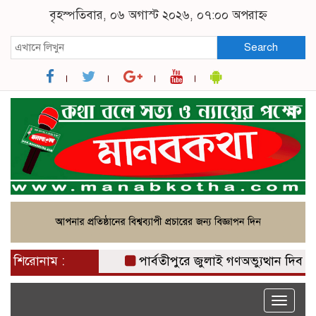
বৃহস্পতিবার, ০৬ অগাস্ট ২০২৬, ০৭:০০ অপরাহ্ন
Search
শিরোনাম :
পার্বতীপুরে জুলাই গণঅভ্যুত্থান দিবস পা
Toggle