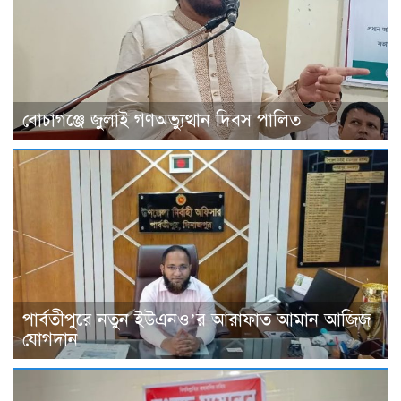
বোচাগঞ্জে জুলাই গণঅভ্যুত্থান দিবস পালিত
পার্বতীপুরে নতুন ইউএনও’র আরাফাত আমান আজিজ
যোগদান