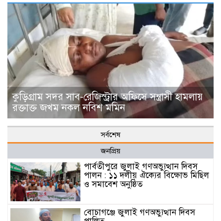
কুড়িগ্রাম সদর সাব-রেজিস্ট্রার অফিসে সন্ত্রাসী হামলায়
রক্তাক্ত জখম নকল নবিশ মমিন
সর্বশেষ
জনপ্রিয়
পার্বতীপুরে জুলাই গণঅভ্যুত্থান দিবস
পালন : ১১ দলীয় ঐক্যের বিক্ষোভ মিছিল
ও সমাবেশ অনুষ্ঠিত
বোচাগঞ্জে জুলাই গণঅভ্যুত্থান দিবস