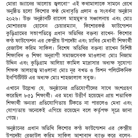
মোরা জ্ঞ্যানের আলোয় জ্বলবো” এই কথামালাকে সামনে রেখে
অনুষ্ঠিত হলো কিশোর কণ্ঠ মেধাবৃত্তি প্রদান ও সংবর্ধনা অনুষ্ঠান
২০২৬। উক্ত অনুষ্ঠানটি রাসেল মাহমুদ’র সঞ্চালনায় এবং মোঃ
মোশাররফ হোসেন চেয়ারম্যান, কিশোরকণ্ঠ ফাউন্ডেশন
কুড়িগ্রামের সভাপতিত্বে প্রধান অতিথির বক্তব্য রাখেন- কিশোর
কন্ঠ ফাউন্ডেশন এর কেন্দ্রীয় উপদেষ্টা এবং ঢাবির মেধাবী শিক্ষার্থী
রেজাউল করিম সাকিল। বিশেষ অতিথির বক্তব্য রাখেন বিশিষ্ট
শিক্ষাবিদ ও শিক্ষা অনুরাগী সমাজসেবক মাওলানা মোঃ নিজাম
উদ্দিন এবং কুড়িগ্রাম আলিয়া কামিল মাদ্রাসার অধ্যক্ষ সুযোগ্য
শিক্ষক আলহাজ্ব মাওলানা মোঃ নূর বখত ও ভিশন পলিটেকনিক
ইনস্টিটিউট এর অধ্যক্ষ মোঃ শাহজালাল সবুজ।
এখানে উল্লেখ্য যে, অনুষ্ঠানের প্রতিযোগীদের সাথে অংশগ্রহণ
করেছিল ৮৫১ শিক্ষার্থী। এর মধ্যে উত্তীর্ণ হয়েছেন প্রায় শতাধিক
শিক্ষার্থী অন্যরা প্রতিযোগিতায় টিকতে না পারলেও মেধা এবং
যোগ্যতায় অনেকেই এগিয়ে রয়েছেন বলে কর্তৃপক্ষ সূত্রে জানা
গেছে।
অনুষ্ঠানের প্রধান অতিথি কিশোর কন্ঠ ফাউন্ডেশন এর কেন্দ্রীয়
উপদেষ্টা রেজাউল করিম সাকিল আশাবাদ ব্যাক্ত করে বলেন-