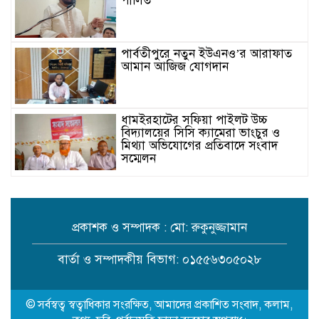
পালিত
পার্বতীপুরে নতুন ইউএনও’র আরাফাত
আমান আজিজ যোগদান
ধামইরহাটের সফিয়া পাইলট উচ্চ
বিদ্যালয়ের সিসি ক্যামেরা ভাংচুর ও
মিথ্যা অভিযোগের প্রতিবাদে সংবাদ
সম্মেলন
সেতাবগঞ্জে “মরহুমা বেগম খালেদা
জিয়া স্মৃতি গোল্ডকাপ ফুটবল টুর্নামেন্ট”-
এর জমকালো উদ্বোধন
প্রকাশক ও সম্পাদক : মো: রুকুনুজ্জামান
কুড়িগ্রাম সদর সাব-রেজিস্ট্রার অফিসে
বার্তা ও সম্পাদকীয় বিভাগ: ০১৫৫৬৩০৫০২৮
সন্ত্রাসী হামলায় রক্তাক্ত জখম নকল নবিশ
মমিন
© সর্বস্বত্ব স্বত্বাধিকার সংরক্ষিত, আমাদের প্রকাশিত সংবাদ, কলাম,