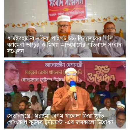
ধামইরহাটের সফিয়া পাইলট উচ্চ বিদ্যালয়ের সিসি
ক্যামেরা ভাংচুর ও মিথ্যা অভিযোগের প্রতিবাদে সংবাদ
সম্মেলন
সেতাবগঞ্জে “মরহুমা বেগম খালেদা জিয়া স্মৃতি
গোল্ডকাপ ফুটবল টুর্নামেন্ট”-এর জমকালো উদ্বোধন