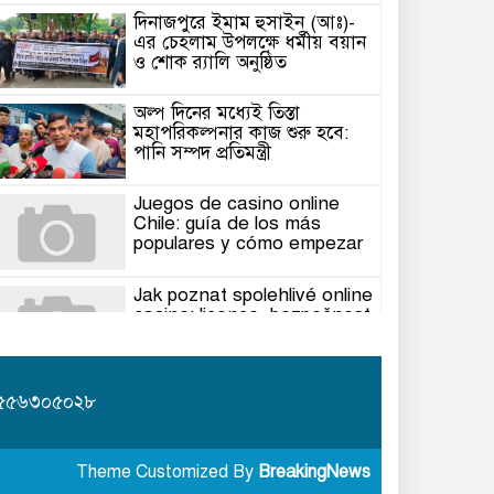
দিনাজপুরে ইমাম হুসাইন (আঃ)-
এর চেহলাম উপলক্ষে ধর্মীয় বয়ান
ও শোক র‍্যালি অনুষ্ঠিত
অল্প দিনের মধ্যেই তিস্তা
মহাপরিকল্পনার কাজ শুরু হবে:
পানি সম্পদ প্রতিমন্ত্রী
Juegos de casino online
Chile: guía de los más
populares y cómo empezar
Jak poznat spolehlivé online
casino: licence, bezpečnost
a férovost her
Jak poznat spolehlivé online
 ০১৫৫৬৩০৫০২৮
casino: licence, bezpečnost
a férovost her
Theme Customized By
BreakingNews
Juegos de casino online