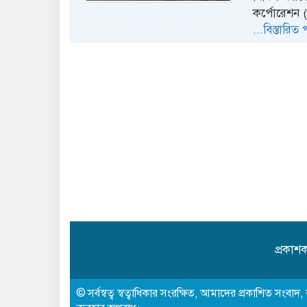
কর্পোরেশন 
...বিস্তারিত 
প্রকাশক
© সর্বস্বত্ব স্বত্বাধিকার সংরক্ষিত, আমাদের প্রকাশিত সংবাদ, 