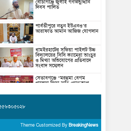
বোচাগঞ্জে জুলাই গণঅভ্যুত্থান
দিবস পালিত
পার্বতীপুরে নতুন ইউএনও’র
আরাফাত আমান আজিজ যোগদান
ধামইরহাটের সফিয়া পাইলট উচ্চ
বিদ্যালয়ের সিসি ক্যামেরা ভাংচুর
ও মিথ্যা অভিযোগের প্রতিবাদে
সংবাদ সম্মেলন
সেতাবগঞ্জে “মরহুমা বেগম
খালেদা জিয়া স্মৃতি গোল্ডকাপ
ফুটবল টুর্নামেন্ট”-এর জমকালো
উদ্বোধন
কুড়িগ্রাম সদর সাব-রেজিস্ট্রার
 ০১৫৫৬৩০৫০২৮
অফিসে সন্ত্রাসী হামলায় রক্তাক্ত
জখম নকল নবিশ মমিন
Theme Customized By
BreakingNews
গণভোটের জনরায় ও জুলাই সনদ