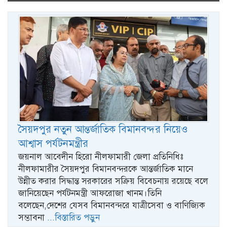
naviga
সৈয়দপুর নতুন আন্তর্জাতিক বিমানবন্দর নিয়েও
আশ্বাস পর্যটনমন্ত্রীর
জয়নাল আবেদীন হিরো নীলফামারী জেলা প্রতিনিধিঃ
নীলফামারীর সৈয়দপুর বিমানবন্দরকে আন্তর্জাতিক মানে
উন্নীত করার সিদ্ধান্ত সরকারের সক্রিয় বিবেচনায় রয়েছে বলে
জানিয়েছেন পর্যটনমন্ত্রী আফরোজা খানম।তিনি
বলেছেন,দেশের যেসব বিমানবন্দরে যাত্রীসেবা ও বাণিজ্যিক
সম্ভাবনা
...বিস্তারিত পড়ুন