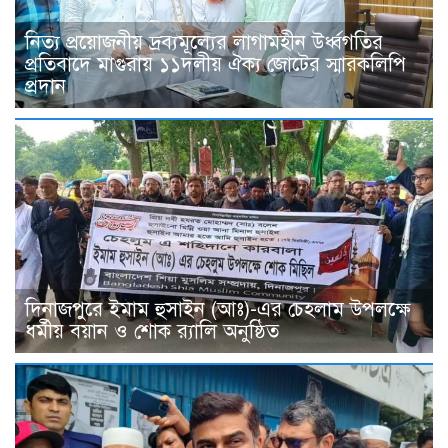
নিত্য প্রয়োজনীয় দ্রব্যমূল্যের লাগামহীন উর্ধ্বগতির
প্রতিবাদে মাগুরায় ১১দলীয় ঐক্য জোটের স্মারকলিপি
প্রদান
দিনাজপুরে ইমাম হুসাইন (আঃ)-এর চেহলাম উপলক্ষে
ধর্মীয় বয়ান ও শোক র‍্যালি অনুষ্ঠিত