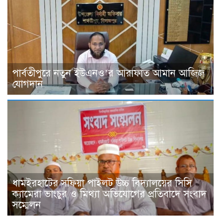
পার্বতীপুরে নতুন ইউএনও’র আরাফাত আমান আজিজ
যোগদান
ধামইরহাটের সফিয়া পাইলট উচ্চ বিদ্যালয়ের সিসি
ক্যামেরা ভাংচুর ও মিথ্যা অভিযোগের প্রতিবাদে সংবাদ
সম্মেলন