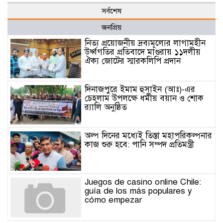
সর্বশেষ
জনপ্রিয়
নিত্য প্রয়োজনীয় দ্রব্যমূল্যের লাগামহীন
উর্ধ্বগতির প্রতিবাদে মাগুরায় ১১দলীয়
ঐক্য জোটের স্মারকলিপি প্রদান
দিনাজপুরে ইমাম হুসাইন (আঃ)-এর
চেহলাম উপলক্ষে ধর্মীয় বয়ান ও শোক
র‍্যালি অনুষ্ঠিত
অল্প দিনের মধ্যেই তিস্তা মহাপরিকল্পনার
কাজ শুরু হবে: পানি সম্পদ প্রতিমন্ত্রী
Juegos de casino online Chile:
guía de los más populares y
cómo empezar