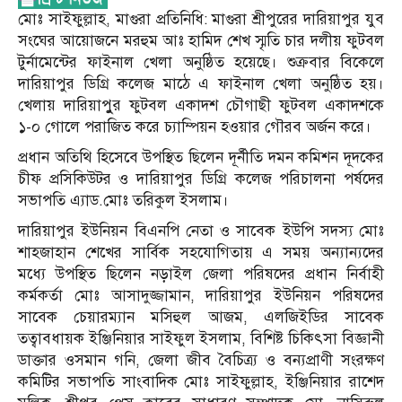
মোঃ সাইফুল্লাহ, মাগুরা প্রতিনিধি: মাগুরা শ্রীপুরের দারিয়াপুর যুব
সংঘের আয়োজনে মরহুম আঃ হামিদ শেখ স্মৃতি চার দলীয় ফুটবল
টুর্নামেন্টের ফাইনাল খেলা অনুষ্ঠিত হয়েছে। শুক্রবার বিকেলে
দারিয়াপুর ডিগ্রি কলেজ মাঠে এ ফাইনাল খেলা অনুষ্ঠিত হয়।
খেলায় দারিয়াপুুর ফুটবল একাদশ চৌগাছী ফুটবল একাদশকে
১-০ গোলে পরাজিত করে চ্যাম্পিয়ন হওয়ার গৌরব অর্জন করে।
প্রধান অতিথি হিসেবে উপস্থিত ছিলেন দূর্নীতি দমন কমিশন দূদকের
চীফ প্রসিকিউটর ও দারিয়াপুর ডিগ্রি কলেজ পরিচালনা পর্ষদের
সভাপতি এ্যাড.মোঃ তরিকুল ইসলাম।
দারিয়াপুর ইউনিয়ন বিএনপি নেতা ও সাবেক ইউপি সদস্য মোঃ
শাহজাহান শেখের সার্বিক সহযোগিতায় এ সময় অন্যান্যদের
মধ্যে উপস্থিত ছিলেন নড়াইল জেলা পরিষদের প্রধান নির্বাহী
কর্মকর্তা মোঃ আসাদুজ্জামান, দারিয়াপুর ইউনিয়ন পরিষদের
সাবেক চেয়ারম্যান মসিহুল আজম, এলজিইডির সাবেক
তত্বাবধায়ক ইঞ্জিনিয়ার সাইফুল ইসলাম, বিশিষ্ট চিকিৎসা বিজ্ঞানী
ডাক্তার ওসমান গনি, জেলা জীব বৈচিত্র্য ও বন্যপ্রাণী সংরক্ষণ
কমিটির সভাপতি সাংবাদিক মোঃ সাইফুল্লাহ, ইঞ্জিনিয়ার রাশেদ