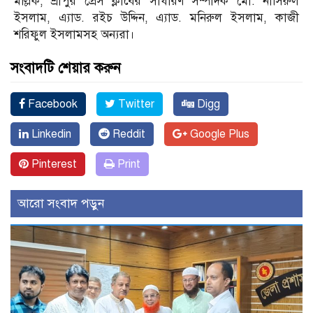
মল্লিক, শ্রীপুর প্রেস ক্লাবের সাধারণ সম্পাদক মো. নাসিরুল
ইসলাম, এ্যাড. রইচ উদ্দিন, এ্যাড. মনিরুল ইসলাম, কাজী
শরিফুল ইসলামসহ অন্যরা।
সংবাদটি শেয়ার করুন
Facebook
Twitter
Digg
Linkedin
Reddit
Google Plus
Pinterest
Print
আরো সংবাদ পড়ুন