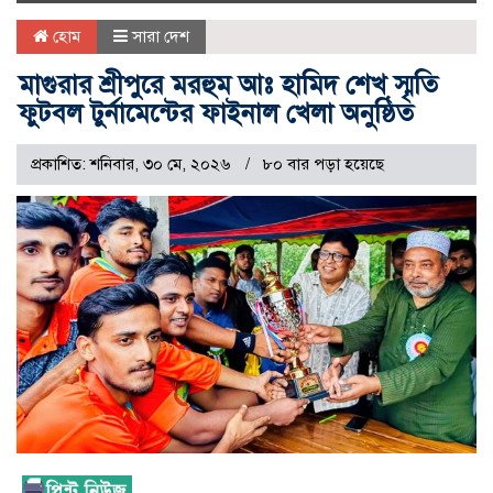
naviga
হোম
সারা দেশ
মাগুরার শ্রীপুরে মরহুম আঃ হামিদ শেখ স্মৃতি
ফুটবল টুর্নামেন্টের ফাইনাল খেলা অনুষ্ঠিত
প্রকাশিত: শনিবার, ৩০ মে, ২০২৬
৮০ বার পড়া হয়েছে