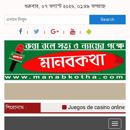
শুক্রবার, ০৭ অগাস্ট ২০২৬, ০১:৪৯ অপরাহ্ন
Search
শিরোনাম :
Juegos de casino online Ch
Toggle