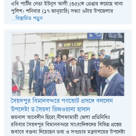
এবি পার্টির নেতা ইউনুস আলী (৩৫)কে গ্রেপ্তার করেছে থানা
পুলিশ। শনিবার (১৭ জানুয়ারি) সন্ধ্যা ৬টায় উপজেলার
...বিস্তারিত পড়ুন
সৈয়দপুর বিমানবন্দরে গণভোট প্রসঙ্গে বললেন
উপদেষ্টা ড.সৈয়দা রিজওয়ানা হাসান
জয়নাল আবেদীন হিরো,নীলফামারী জেলা প্রতিনিধিঃ
রবিবার সৈয়দপুর বিমানবন্দরে সাংবাদিকদের বিভিন্ন প্রশ্নের
জবাবে বক্তব্য দিয়েছেন তথ্য ও সম্প্রচার মন্ত্রণালয়ের উপদেষ্টা