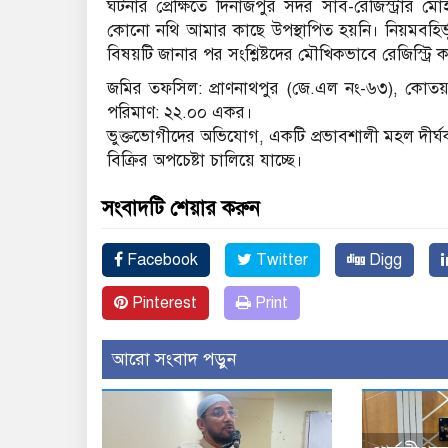
​ঘটনার প্রেক্ষিতে দিনাজপুর সদর সাব-রেজিস্ট্রার মো
কোনো নথি আমার কাছে উপস্থাপিত হয়নি। নিয়মবহির্
বিষয়টি জানার পর সংশ্লিষ্টদের মৌখিকভাবে রেজিস্ট্রি ক
​জমির তফসিল: প্রাণনাথপুর (জে.এল নং-৬৩), কোতয়
পরিমাণ: ২২.০০ একর।
​ভুক্তভোগীদের অভিযোগ, একটি প্রভাবশালী মহল দীর্
বিক্রির অপচেষ্টা চালিয়ে যাচ্ছে।
সংবাদটি শেয়ার করুন
Facebook
Twitter
Digg
Pinterest
Print
আরো সংবাদ পড়ুন