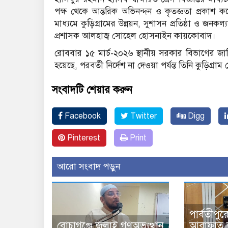
পক্ষ থেকে আন্তরিক অভিনন্দন ও কৃতজ্ঞতা প্রকাশ করে
মাধ্যমে কুড়িগ্রামের উন্নয়ন, সুশাসন প্রতিষ্ঠা ও জনকল
প্রশাসক আলহাজ্ব সোহেল হোসনাইন কায়কোবাদ।
রোববার ১৫ মার্চ-২০২৬ স্থানীয় সরকার বিভাগের
হয়েছে, পরবর্তী নির্দেশ না দেওয়া পর্যন্ত তিনি কুড়িগ্
সংবাদটি শেয়ার করুন
Facebook
Twitter
Digg
Pinterest
Print
আরো সংবাদ পড়ুন
পার্বতীপ
বোচাগঞ্জে জুলাই গণঅভ্যুত্থান
আরাফাত