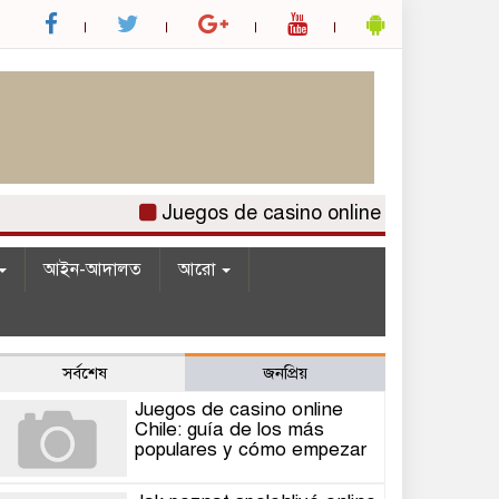
Juegos de casino online Chile: guía de
আইন-আদালত
আরো
সর্বশেষ
জনপ্রিয়
Juegos de casino online
Chile: guía de los más
populares y cómo empezar