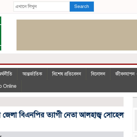
Search
র্থনীতি
আন্তর্জাতিক
বিশেষ প্রতিবেদন
বিনোদন
জীবনযাপন
o Online
ন জেলা বিএনপির ত্যাগী নেতা আলহাজ্ব সোহেল