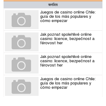
জনপ্রিয়
Juegos de casino online Chile:
guía de los más populares y
cómo empezar
Jak poznat spolehlivé online
casino: licence, bezpečnost a
férovost her
Jak poznat spolehlivé online
casino: licence, bezpečnost a
férovost her
Juegos de casino online Chile:
guía de los más populares y
cómo empezar
বোচাগঞ্জে জুলাই গণঅভ্যুত্থান দিবস
পালিত