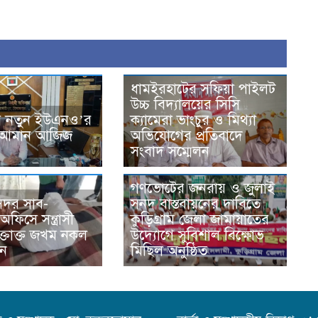
ধামইরহাটের সফিয়া পাইলট
উচ্চ বিদ্যালয়ের সিসি
ুরে নতুন ইউএনও’র
ক্যামেরা ভাংচুর ও মিথ্যা
 আমান আজিজ
অভিযোগের প্রতিবাদে
সংবাদ সম্মেলন
গণভোটের জনরায় ও জুলাই
 সদর সাব-
সনদ বাস্তবায়নের দাবিতে
 অফিসে সন্ত্রাসী
কুড়িগ্রাম জেলা জামায়াতের
ক্তাক্ত জখম নকল
উদ্যোগে সুবিশাল বিক্ষোভ
িন
মিছিল অনুষ্ঠিত