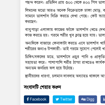
পছন্দ করেন। প্রতিদিন প্রায় ৩০০ থেকে ৪০০ পিস তাল
লিমনের মতো আরও অনেক বিক্রেতাকে ঢাকা মোড়, বাস ট
সামনে তালশাঁস বিক্রি করতে দেখা গেছে। কেউ ভ্যান
করছেন।
বাবুপাড়া এলাকায় কাজের ফাঁকে তালশাঁস খেতে দেখ
কাজ করতে হয়। গরমে শরীর খুব ক্লান্ত হয়ে যায়। তালশা
অন্যদিকে বাজারে কেনাকাটা করতে এসে তালশাঁস খাচ্ছিল
শরীরের জন্যও উপকারী। তাই গরমে সুযোগ পেলেই খ
চিকিৎসকদের মতে, তালশাঁসে প্রচুর পানি ও প্রাকৃ
সহায়তা করে। পাশাপাশি শরীর ঠান্ডা রাখতেও কার্যক
অন্যতম জনপ্রিয় ফল হয়ে উঠেছে।
স্থানীয়দের ধারণা, চলমান দাবদাহ অব্যাহত থাকলে আ
সংবাদটি শেয়ার করুন
Facebook
Twitter
Digg