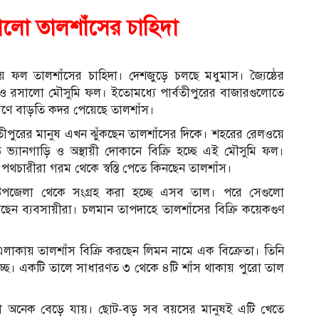
রসালো তালশাঁসের চাহিদা
প্রিয় ফল তালশাঁসের চাহিদা। দেশজুড়ে চলছে মধুমাস। জ্যৈষ্ঠের
দু ও রসালো মৌসুমি ফল। ইতোমধ্যে পার্বতীপুরের বাজারগুলোতে
রণে বাড়তি কদর পেয়েছে তালশাঁস।
পার্বতীপুরের মানুষ এখন ঝুঁকছেন তালশাঁসের দিকে। শহরের রেলওয়ে
ভ্যানগাড়ি ও অস্থায়ী দোকানে বিক্রি হচ্ছে এই মৌসুমি ফল।
 ও পথচারীরা গরম থেকে স্বস্তি পেতে কিনছেন তালশাঁস।
 উপজেলা থেকে সংগ্রহ করা হচ্ছে এসব তাল। পরে সেগুলো
রি করছেন ব্যবসায়ীরা। চলমান তাপদাহে তালশাঁসের বিক্রি কয়েকগুণ
লাকায় তালশাঁস বিক্রি করছেন লিমন নামে এক বিক্রেতা। তিনি
হচ্ছে। একটি তালে সাধারণত ৩ থেকে ৪টি শাঁস থাকায় পুরো তাল
া অনেক বেড়ে যায়। ছোট-বড় সব বয়সের মানুষই এটি খেতে