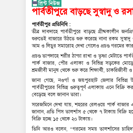
পার্বতীপুরে বাড়ছে সুস্বাদু ও 
পার্বতীপুর প্রতিনিধি :
তীব্র দাবদাহে পার্বতীপুরে বাড়ছে গ্রীষ্মকালীন জন
শুরুতেই বাজারে উঠতে শুরু করেছে নানা রকম সুস্বা
আম ও লিচুর সমারোহ দেখা গেলেও প্রচণ্ড গরমের কা
প্রচণ্ড তাপদাহে শরীর ঠান্ডা রাখা ও তৃষ্ণা মেটাতে 
পার্ক বাজার, পৌর এলাকা ও বিভিন্ন সড়কের মোড়ে 
শ্রমজীবী মানুষ থেকে শুরু করে শিক্ষার্থী, চাকরিজীবী
জানা গেছে, নওগাঁ ও জয়পুরহাট জেলার বিভিন্ন
পার্বতীপুরের বিভিন্ন গুরুত্বপূর্ণ এলাকায় এনে বিক্
বেড়েছে বলে জানান তারা।
সরেজমিনে দেখা যায়, শহরের রেলওয়ে পার্ক বাজার এ
জানান, প্রতি পিস তালশাঁস ৫ থেকে ৭ টাকায় বিক্রি 
বিক্রি হচ্ছে ১৫ থেকে ২০ টাকায়।
তিনি আরও বলেন, “গরমের সময় তালশাঁসের চাহিদ