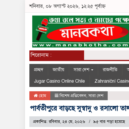
শনিবার, ০৮ অগাস্ট ২০২৬, ১২:২৫ পূর্বাহ্ন
শিরোনাম :
প্রচ্ছদ
জাতীয়
সারা দেশ
রাজনীতি
অ
Jugar Casino Online Chile
Zahraniční Casin
হোম
বিশেষ প্রতিবেদন
,
সারা দেশ
পার্বতীপুরে বাড়ছে সুস্বাদু ও রসালো তা
প্রকাশিত: রবিবার, ২৪ মে, ২০২৬
৯৫ বার পড়া হয়েছে