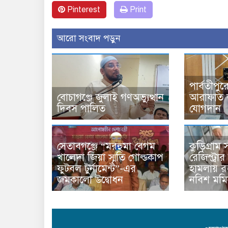
Pinterest
Print
আরো সংবাদ পড়ুন
পার্বতীপ
বোচাগঞ্জে জুলাই গণঅভ্যুত্থান
আরাফাত
দিবস পালিত
যোগদান
সেতাবগঞ্জে “মরহুমা বেগম
কুড়িগ্রাম
খালেদা জিয়া স্মৃতি গোল্ডকাপ
রেজিস্ট্রার
ফুটবল টুর্নামেন্ট”-এর
হামলায় র
জমকালো উদ্বোধন
নবিশ মম