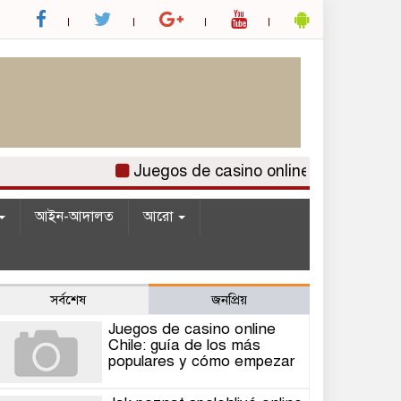
Juegos de casino online Chile: guía de
আইন-আদালত
আরো
সর্বশেষ
জনপ্রিয়
Juegos de casino online
Chile: guía de los más
populares y cómo empezar