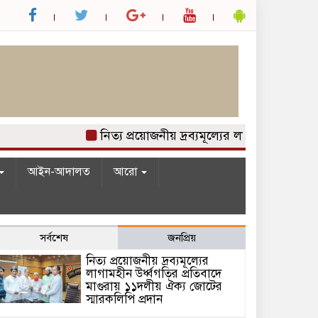
নিত্য প্রয়োজনীয় দ্রব্যমূল্যের লাগামহীন উর্ধ্বগতি
আইন-আদালত
আরো
সর্বশেষ
জনপ্রিয়
নিত্য প্রয়োজনীয় দ্রব্যমূল্যের
লাগামহীন উর্ধ্বগতির প্রতিবাদে
মাগুরায় ১১দলীয় ঐক্য জোটের
স্মারকলিপি প্রদান