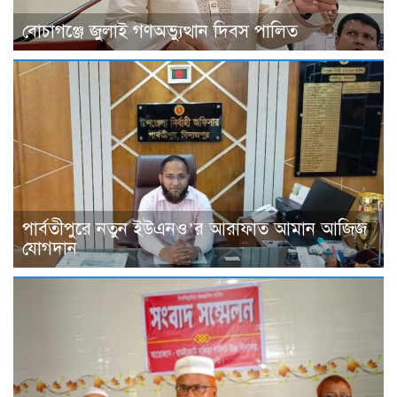
বোচাগঞ্জে জুলাই গণঅভ্যুত্থান দিবস পালিত
পার্বতীপুরে নতুন ইউএনও’র আরাফাত আমান আজিজ
যোগদান