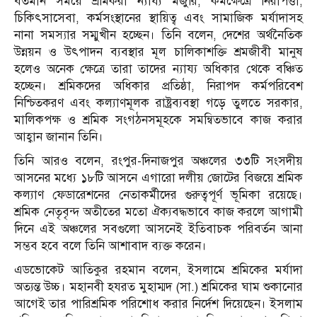
বর্তমান সময়ে শ্রমিকরা ন্যায্য মজুরি, কর্মক্ষেত্রে নিরাপত্তা,
চিকিৎসাসেবা, কর্মসংস্থানের স্থায়িত্ব এবং সামাজিক মর্যাদাসহ
নানা সমস্যার সম্মুখীন হচ্ছেন। তিনি বলেন, দেশের অর্থনৈতিক
উন্নয়ন ও উৎপাদন ব্যবস্থার মূল চালিকাশক্তি শ্রমজীবী মানুষ
হলেও অনেক ক্ষেত্রে তারা তাদের ন্যায্য অধিকার থেকে বঞ্চিত
হচ্ছেন। শ্রমিকদের অধিকার প্রতিষ্ঠা, নিরাপদ কর্মপরিবেশ
নিশ্চিতকরণ এবং কল্যাণমূলক রাষ্ট্রব্যবস্থা গড়ে তুলতে সরকার,
মালিকপক্ষ ও শ্রমিক সংগঠনসমূহকে সমন্বিতভাবে কাজ করার
আহ্বান জানান তিনি।
তিনি আরও বলেন, রংপুর-দিনাজপুর অঞ্চলের ৩৩টি সংসদীয়
আসনের মধ্যে ১৮টি আসনে এগারো দলীয় জোটের বিজয়ে শ্রমিক
কল্যাণ ফেডারেশনের নেতাকর্মীদের গুরুত্বপূর্ণ ভূমিকা রয়েছে।
শ্রমিক নেতৃবৃন্দ অতীতের মতো ঐক্যবদ্ধভাবে কাজ করলে আগামী
দিনে এই অঞ্চলের সবগুলো আসনেই ইতিবাচক পরিবর্তন আনা
সম্ভব হবে বলে তিনি আশাবাদ ব্যক্ত করেন।
এডভোকেট আতিকুর রহমান বলেন, ইসলামে শ্রমিকের মর্যাদা
অত্যন্ত উচ্চ। মহানবী হযরত মুহাম্মদ (সা.) শ্রমিকের ঘাম শুকানোর
আগেই তার পারিশ্রমিক পরিশোধ করার নির্দেশ দিয়েছেন। ইসলাম