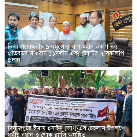
নিত্য প্রয়োজনীয় দ্রব্যমূল্যের লাগামহীন উর্ধ্বগতির
প্রতিবাদে মাগুরায় ১১দলীয় ঐক্য জোটের স্মারকলিপি
প্রদান
দিনাজপুরে ইমাম হুসাইন (আঃ)-এর চেহলাম উপলক্ষে
ধর্মীয় বয়ান ও শোক র‍্যালি অনুষ্ঠিত