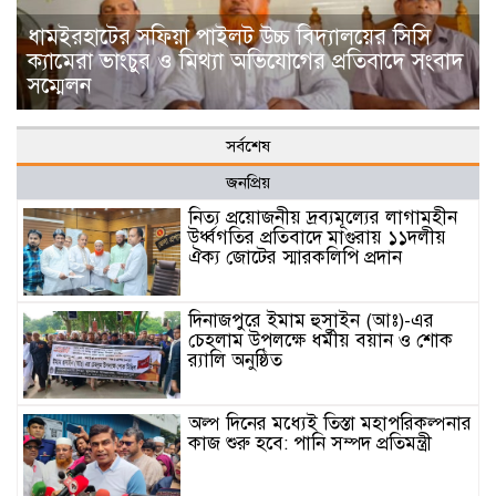
ধামইরহাটের সফিয়া পাইলট উচ্চ বিদ্যালয়ের সিসি
ক্যামেরা ভাংচুর ও মিথ্যা অভিযোগের প্রতিবাদে সংবাদ
সম্মেলন
সর্বশেষ
জনপ্রিয়
নিত্য প্রয়োজনীয় দ্রব্যমূল্যের লাগামহীন
উর্ধ্বগতির প্রতিবাদে মাগুরায় ১১দলীয়
ঐক্য জোটের স্মারকলিপি প্রদান
দিনাজপুরে ইমাম হুসাইন (আঃ)-এর
চেহলাম উপলক্ষে ধর্মীয় বয়ান ও শোক
র‍্যালি অনুষ্ঠিত
অল্প দিনের মধ্যেই তিস্তা মহাপরিকল্পনার
কাজ শুরু হবে: পানি সম্পদ প্রতিমন্ত্রী