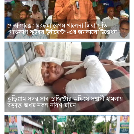
সেতাবগঞ্জে “মরহুমা বেগম খালেদা জিয়া স্মৃতি
গোল্ডকাপ ফুটবল টুর্নামেন্ট”-এর জমকালো উদ্বোধন
কুড়িগ্রাম সদর সাব-রেজিস্ট্রার অফিসে সন্ত্রাসী হামলায়
রক্তাক্ত জখম নকল নবিশ মমিন