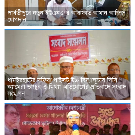
পার্বতীপুরে নতুন ইউএনও’র আরাফাত আমান আজিজ
যোগদান
ধামইরহাটের সফিয়া পাইলট উচ্চ বিদ্যালয়ের সিসি
ক্যামেরা ভাংচুর ও মিথ্যা অভিযোগের প্রতিবাদে সংবাদ
সম্মেলন