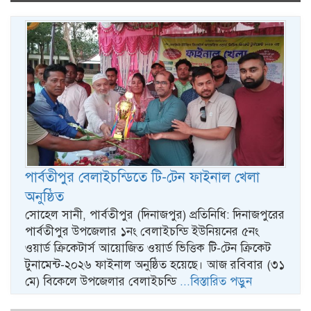
naviga
পার্বতীপুর বেলাইচন্ডিতে টি-টেন ফাইনাল খেলা
অনুষ্ঠিত
সোহেল সানী, পার্বতীপুর (দিনাজপুর) প্রতিনিধি: দিনাজপুরের
পার্বতীপুর উপজেলার ১নং বেলাইচন্ডি ইউনিয়নের ৫নং
ওয়ার্ড ক্রিকেটার্স আয়োজিত ওয়ার্ড ভিত্তিক টি-টেন ক্রিকেট
টুনামেন্ট-২০২৬ ফাইনাল অনুষ্ঠিত হয়েছে। আজ রবিবার (৩১
মে) বিকেলে উপজেলার বেলাইচন্ডি
...বিস্তারিত পড়ুন