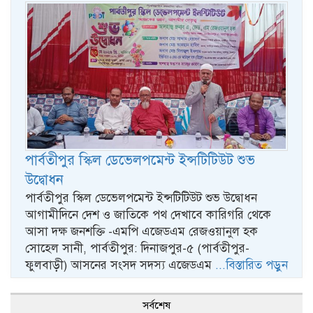
পার্বতীপুর স্কিল ডেভেলপমেন্ট ইন্সটিটিউট শুভ
উদ্বোধন
পার্বতীপুর স্কিল ডেভেলপমেন্ট ইন্সটিটিউট শুভ উদ্বোধন
আগামীদিনে দেশ ও জাতিকে পথ দেখাবে কারিগরি থেকে
আসা দক্ষ জনশক্তি -এমপি এজেডএম রেজওয়ানুল হক
সোহেল সানী, পার্বতীপুর: দিনাজপুর-৫ (পার্বতীপুর-
ফুলবাড়ী) আসনের সংসদ সদস্য এজেডএম
...বিস্তারিত পড়ুন
সর্বশেষ