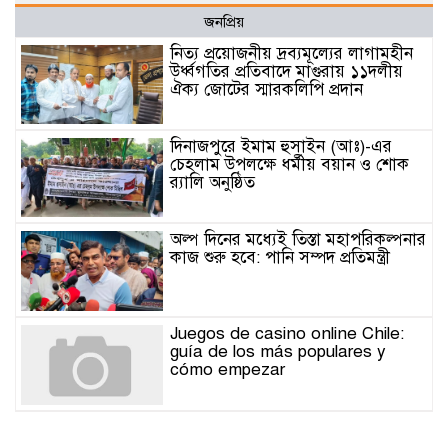
জনপ্রিয়
নিত্য প্রয়োজনীয় দ্রব্যমূল্যের লাগামহীন
উর্ধ্বগতির প্রতিবাদে মাগুরায় ১১দলীয়
ঐক্য জোটের স্মারকলিপি প্রদান
দিনাজপুরে ইমাম হুসাইন (আঃ)-এর
চেহলাম উপলক্ষে ধর্মীয় বয়ান ও শোক
র‍্যালি অনুষ্ঠিত
অল্প দিনের মধ্যেই তিস্তা মহাপরিকল্পনার
কাজ শুরু হবে: পানি সম্পদ প্রতিমন্ত্রী
Juegos de casino online Chile:
guía de los más populares y
cómo empezar
Jak poznat spolehlivé online
casino: licence, bezpečnost a